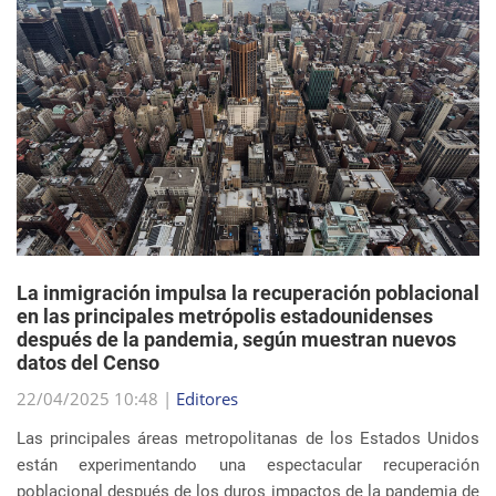
La inmigración impulsa la recuperación poblacional
en las principales metrópolis estadounidenses
después de la pandemia, según muestran nuevos
datos del Censo
22/04/2025 10:48 |
Editores
Las principales áreas metropolitanas de los Estados Unidos
están experimentando una espectacular recuperación
poblacional después de los duros impactos de la pandemia de
COVID-19, y el principal impulsor de est...
sigue leyendo
EVENTOS