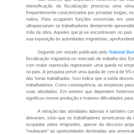
intensificação da fiscalização provocou uma ret
frequentemente caracterizados por jornadas longas, es
nativa. Para ocuparem funções essenciais em set
ultrapassaram os trabalhadores diretamente apreendi
mão de obra. Aqueles que já se encontravam no país
sua exposição às autoridades migratórias, aprofundand
Segundo um estudo publicado pelo
National Bu
fiscalização migratória no mercado de trabalho dos 
com maior repressão registraram uma queda no emp
no país. A pesquisa prevê uma queda de cerca de 5%
das horas trabalhadas. Isso indica que a saída desses
trabalhadores. Como consequência, as empresas passar
suas atividades. Em setores que dependem fortement
significou menos produção e maiores dificuldades par
A retração das atividades laborais é também co
deixaram, visto que os trabalhadores americanos da
ocupadas pelos imigrantes, apesar do discurso prop
“roubavam” as oportunidades destinadas aos america