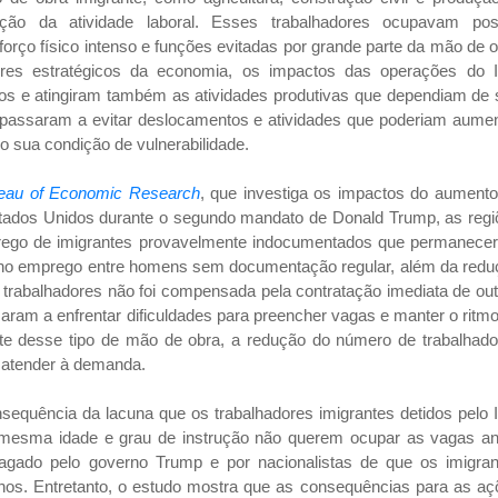
ração da atividade laboral. Esses trabalhadores ocupavam pos
forço físico intenso e funções evitadas por grande parte da mão de 
ores estratégicos da economia, os impactos das operações do 
dos e atingiram também as atividades produtivas que dependiam de
 passaram a evitar deslocamentos e atividades que poderiam aumen
o sua condição de vulnerabilidade.
reau of Economic Research
, que investiga os impactos do aumento
Estados Unidos durante o segundo mandato de Donald Trump, as reg
rego de imigrantes provavelmente indocumentados que permanece
 no emprego entre homens sem documentação regular, além da redu
 trabalhadores não foi compensada pela contratação imediata de ou
am a enfrentar dificuldades para preencher vagas e manter o ritm
e desse tipo de mão de obra, a redução do número de trabalhado
a atender à demanda.
nsequência da lacuna que os trabalhadores imigrantes detidos pelo
 mesma idade e grau de instrução não querem ocupar as vagas an
agado pelo governo Trump e por nacionalistas de que os imigran
nos. Entretanto, o estudo mostra que as consequências para as aç