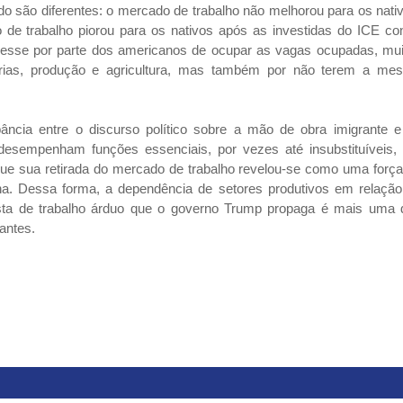
o são diferentes: o mercado de trabalho não melhorou para os nati
e trabalho piorou para os nativos após as investidas do ICE con
eresse por parte dos americanos de ocupar as vagas ocupadas, mui
rias, produção e agricultura, mas também por não terem a me
ância entre o discurso político sobre a mão de obra imigrante e
desempenham funções essenciais, por vezes até insubstituíveis,
que sua retirada do mercado de trabalho revelou-se como uma forç
ana. Dessa forma, a dependência de setores produtivos em relação
lista de trabalho árduo que o governo Trump propaga é mais uma 
rantes.