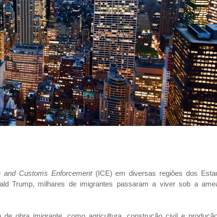
n and Customs Enforcement
(ICE) em diversas regiões dos Esta
ald Trump, milhares de imigrantes passaram a viver sob a ame
e obra imigrante, como agricultura, construção civil e produção