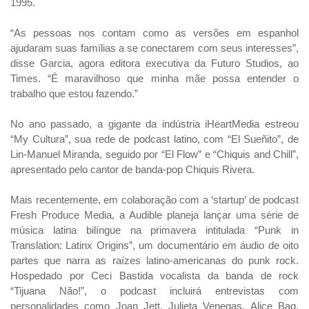
1995.
“As pessoas nos contam como as versões em espanhol
ajudaram suas famílias a se conectarem com seus interesses”,
disse Garcia, agora editora executiva da Futuro Studios, ao
Times. “É maravilhoso que minha mãe possa entender o
trabalho que estou fazendo.”
No ano passado, a gigante da indústria iHeartMedia estreou
“My Cultura”, sua rede de podcast latino, com “El Sueñito”, de
Lin-Manuel Miranda, seguido por “El Flow” e “Chiquis and Chill”,
apresentado pelo cantor de banda-pop Chiquis Rivera.
Mais recentemente, em colaboração com a ‘startup’ de podcast
Fresh Produce Media, a Audible planeja lançar uma série de
música latina bilíngue na primavera intitulada “Punk in
Translation: Latinx Origins”, um documentário em áudio de oito
partes que narra as raízes latino-americanas do punk rock.
Hospedado por Ceci Bastida vocalista da banda de rock
“Tijuana Não!”, o podcast incluirá entrevistas com
personalidades como Joan Jett, Julieta Venegas, Alice Bag,