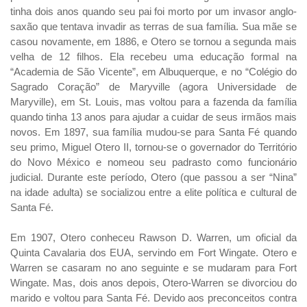
tinha dois anos quando seu pai foi morto por um invasor anglo-
saxão que tentava invadir as terras de sua família. Sua mãe se
casou novamente, em 1886, e Otero se tornou a segunda mais
velha de 12 filhos. Ela recebeu uma educação formal na
“Academia de São Vicente”, em Albuquerque, e no “Colégio do
Sagrado Coração” de Maryville (agora Universidade de
Maryville), em St. Louis, mas voltou para a fazenda da família
quando tinha 13 anos para ajudar a cuidar de seus irmãos mais
novos. Em 1897, sua família mudou-se para Santa Fé quando
seu primo, Miguel Otero II, tornou-se o governador do Território
do Novo México e nomeou seu padrasto como funcionário
judicial. Durante este período, Otero (que passou a ser “Nina”
na idade adulta) se socializou entre a elite política e cultural de
Santa Fé.
Em 1907, Otero conheceu Rawson D. Warren, um oficial da
Quinta Cavalaria dos EUA, servindo em Fort Wingate. Otero e
Warren se casaram no ano seguinte e se mudaram para Fort
Wingate. Mas, dois anos depois, Otero-Warren se divorciou do
marido e voltou para Santa Fé. Devido aos preconceitos contra