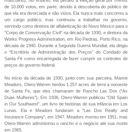
masculino). No entanto, ela perdeu a eleição geral por menos
de 10.000 votos, em parte, devido à descoberta do público de
que ela era divorciada e não viúva. Ela nunca mais concorreu a
um cargo público, mas continuou a trabalhar no governo,
servindo como diretora de alfabetização do Novo México para o
“Corpo de Conservação Civil” na década de 1930, e diretora da
Works Progress Administration, em Rio Piedras, Porto Rico, na
década de 1940. Durante a Segunda Guerra Mundial, ela dirigiu
o “Escritório de Administração dos Preços” do Condado de
Santa Fé como encarregada de fazer cumprir os controles de
preços do governo federal.
No início da década de 1930, junto com sua parceira, Mamie
Meadors, Otero-Warren herdou 1.257 acres de terra a noroeste
de Santa Fe, que eles chamaram de Rancho Las Dos (“As
Duas Mulheres”). Em 1936, Otero-Warren publicou “Old Spain
in Our Southwest”, um livro de histórias de sua infância em Los
Lunas. Ela e Meadors fundaram a “Las Dos Realty and
Insurance Company”, em 1947. Meadors morreu em 1951, mas
Otero-Warren administrou o rancho e o negócio até sua morte
em 1965.