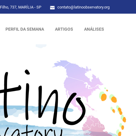
Filho, 737, MARÍLIA - SP
contato@latinoobservatory.org
PERFIL DA SEMANA
ARTIGOS
ANÁLISES