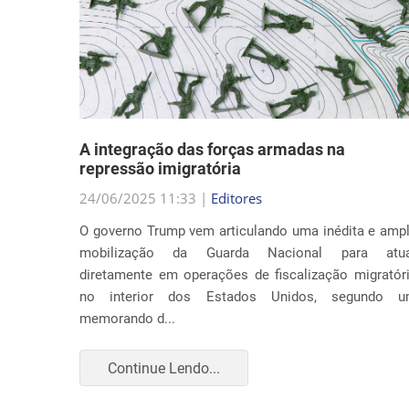
nto
A integração das forças armadas na
repressão imigratória
24/06/2025 11:33 |
Editores
nia por
O governo Trump vem articulando uma inédita e amp
ça com o
mobilização da Guarda Nacional para atua
Trump ao
diretamente em operações de fiscalização migratór
to apenas
no interior dos Estados Unidos, segundo 
memorando d...
Continue Lendo...