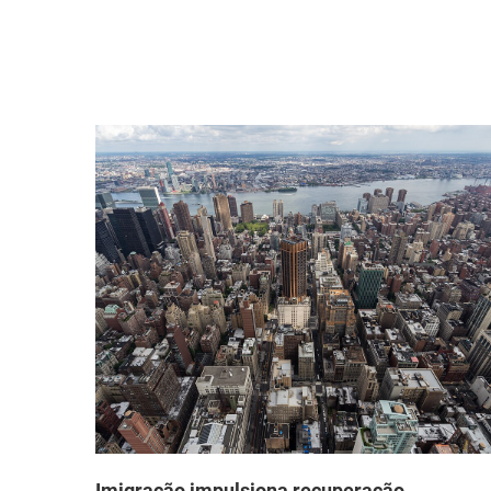
que
Imigração impulsiona recuperação
demográfica nas maiores metrópoles dos
EUA após pandemia, segundo novos dados d