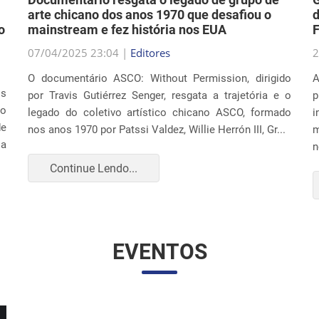
07/04/2025 23:04 |
Editores
2
O documentário ASCO: Without Permission, dirigido
A
os
por Travis Gutiérrez Senger, resgata a trajetória e o
p
ão
legado do coletivo artístico chicano ASCO, formado
i
de
nos anos 1970 por Patssi Valdez, Willie Herrón III, Gr...
m
 a
n
Continue Lendo...
EVENTOS