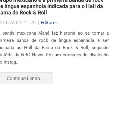
5/02/2025 11:26 |
Editores
25/02/2
 banda mexicana Maná fez história ao se tornar a
Diverso
rimeira banda de rock de língua espanhola a ser
ação ju
ndicada ao Hall da Fama do Rock & Roll, segundo
que ampl
atéria da NBC News. Em um comunicado divulgado
realiza
o Instag...
apr...
Continue Lendo...
Con