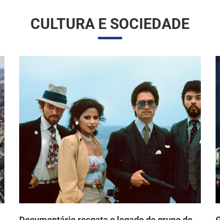
Documentário resgata o legado de grupo de
G
arte chicano dos anos 1970 que desafiou o
d
o
mainstream e fez história nos EUA
F