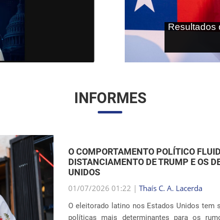
As terras r
internaci
INFORMES
O RETORNO DAS SEPARAÇÕES FAMILI
IMIGRAÇÃO DOS EUA
01/07/2026 00:59 |
Thaís C. A. Lacerda
O debate em torno das políticas de imigra
dramáticos com as revelações sobre a reitera
interior do país. Oito anos após os escândalo