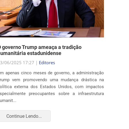
 governo Trump ameaça a tradição
Estado
umanitária estadunidense
nas po
3/06/2025 17:27 |
Editores
29/05/2
m apenas cinco meses de governo, a administração
Ao fim 
rump vem promovendo uma mudança drástica na
estados
olítica externa dos Estados Unidos, com impactos
profun
specialmente preocupantes sobre a infraestrutura
imigraç
umanit...
para amp
Continue Lendo...
Con