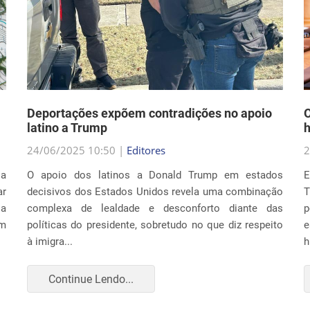
Deportações expõem contradições no apoio
O
latino a Trump
h
24/06/2025 10:50 |
Editores
2
la
O apoio dos latinos a Donald Trump em estados
E
r
decisivos dos Estados Unidos revela uma combinação
T
ia
complexa de lealdade e desconforto diante das
p
um
políticas do presidente, sobretudo no que diz respeito
e
à imigra...
h
Continue Lendo...
CULTURA E SOCIEDADE