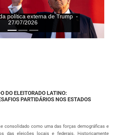
aras nas agendas doméstica e
onal do Brasil - 27/07/2026
ARES: VIOLAÇÕES JUDICIAIS NA
ção nos Estados Unidos ganhou contornos ainda mais
Próximo
ção de práticas punitivas severas nas fronteiras e no
s globais envolvendo a separação sistemática d...