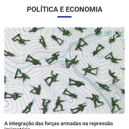
A integração das forças armadas na repressão
imigratória
24/06/2025 11:33 |
Editores
O governo Trump vem articulando uma inédita e ampla
mobilização da Guarda Nacional para atuar diretamente em
operações de fiscalização migratória no interior dos Estados
Unidos, segundo um memorando d...