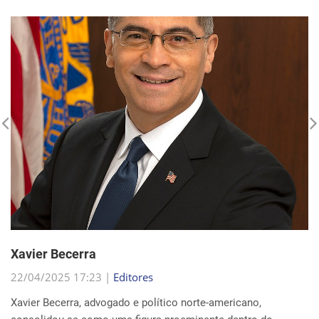
Xavier Becerra
22/04/2025 17:23 |
Editores
Xavier Becerra, advogado e político norte-americano,
consolidou-se como uma figura proeminente dentro do
Partido Democrata, trilhando uma carreira que o levou de
origens humildes em Sacramento ao cargo de secretá...
Continue Lendo...