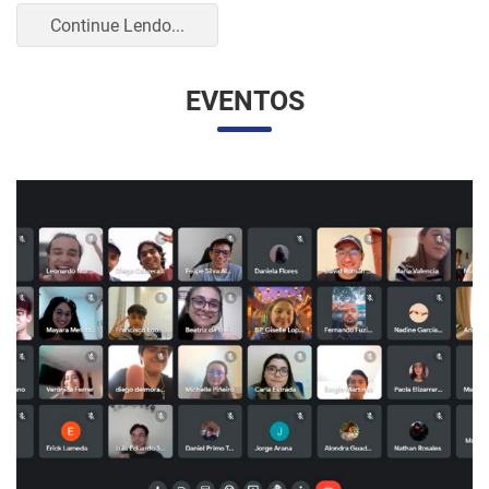
UNESP E UNAM PROMOVEM UM ENCONTRO
VIRTUAL DOS ESTUDANTES DE RELAÇÕES
INTERNACIONAIS
07/05/2023 10:23 |
Beatriz Zanin de Moraes
Na última quarta-feira (26), os alunos do curso de Relações