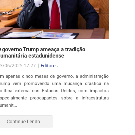
 governo Trump ameaça a tradição
Estado
umanitária estadunidense
nas po
3/06/2025 17:27 |
Editores
29/05/2
m apenas cinco meses de governo, a administração
Ao fim 
rump vem promovendo uma mudança drástica na
estados
olítica externa dos Estados Unidos, com impactos
profun
specialmente preocupantes sobre a infraestrutura
imigraç
umanit...
para amp
Continue Lendo...
Con