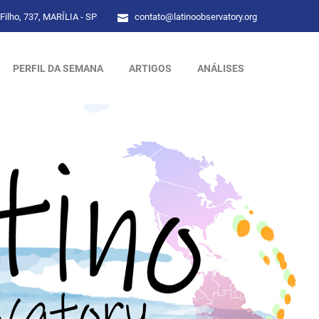
Filho, 737, MARÍLIA - SP
contato@latinoobservatory.org
PERFIL DA SEMANA
ARTIGOS
ANÁLISES