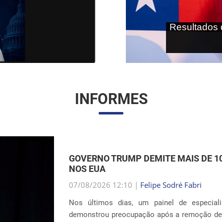
As terras r
internaci
INFORMES
EXPANSÃO DAS INSTALAÇÕES DE DE
UNIDOS
07/08/2026 12:01 |
Gabriella Schimpl Teba
A notícia publicada pela revista TIME mostra
sistema de detenção de imigrantes do ICE 