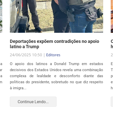
Deportações expõem contradições no apoio
O
latino a Trump
h
24/06/2025 10:50 |
Editores
2
la
O apoio dos latinos a Donald Trump em estados
E
r
decisivos dos Estados Unidos revela uma combinação
T
ia
complexa de lealdade e desconforto diante das
p
um
políticas do presidente, sobretudo no que diz respeito
e
à imigra...
h
Continue Lendo...