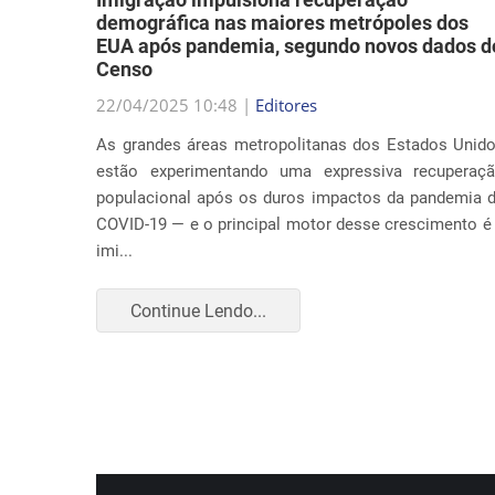
demográfica nas maiores metrópoles dos
EUA após pandemia, segundo novos dados d
Censo
a música
22/04/2025 10:48 |
Editores
abordar
As grandes áreas metropolitanas dos Estados Unid
ação nos
estão experimentando uma expressiva recuperaç
 causa é
populacional após os duros impactos da pandemia 
COVID-19 — e o principal motor desse crescimento é
imi...
Continue Lendo...