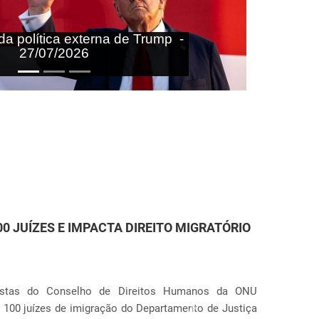
aras nas agendas doméstica e
onal do Brasil - 27/07/2026
TENÇÃO DE IMIGRANTES NOS ESTADOS
r Anunciação
 que o governo dos Estados Unidos pretende ampliar o
Próximo
(órgão de imigração e alfândega). O plano prevê a