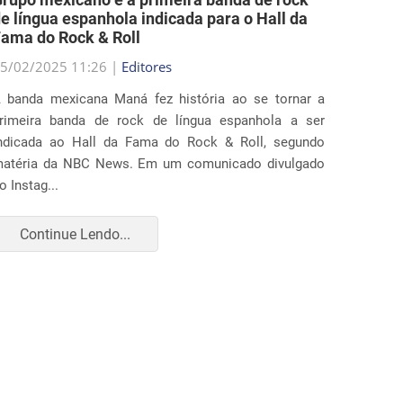
e língua espanhola indicada para o Hall da
medida
ama do Rock & Roll
locais 
5/02/2025 11:26 |
Editores
25/02/2
 banda mexicana Maná fez história ao se tornar a
Diverso
rimeira banda de rock de língua espanhola a ser
ação ju
ndicada ao Hall da Fama do Rock & Roll, segundo
que ampl
atéria da NBC News. Em um comunicado divulgado
realiza
o Instag...
apr...
Continue Lendo...
Con