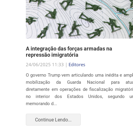
nto
A integração das forças armadas na
repressão imigratória
24/06/2025 11:33 |
Editores
nia por
O governo Trump vem articulando uma inédita e amp
ça com o
mobilização da Guarda Nacional para atua
Trump ao
diretamente em operações de fiscalização migratór
to apenas
no interior dos Estados Unidos, segundo 
memorando d...
Continue Lendo...