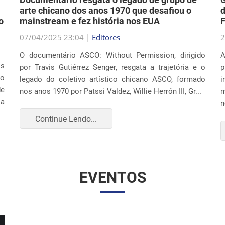
arte chicano dos anos 1970 que desafiou o
d
o
mainstream e fez história nos EUA
F
07/04/2025 23:04 |
Editores
2
O documentário ASCO: Without Permission, dirigido
A
os
por Travis Gutiérrez Senger, resgata a trajetória e o
p
ão
legado do coletivo artístico chicano ASCO, formado
i
de
nos anos 1970 por Patssi Valdez, Willie Herrón III, Gr...
m
 a
n
Continue Lendo...
EVENTOS