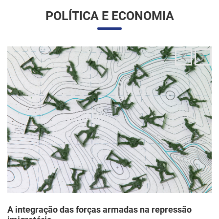
A integração das forças armadas na repressão
imigratória
24/06/2025 11:33 |
Editores
O governo Trump vem articulando uma inédita e ampla
mobilização da Guarda Nacional para atuar diretamente em
operações de fiscalização migratória no interior dos Estados
Unidos, segundo um memorando d...