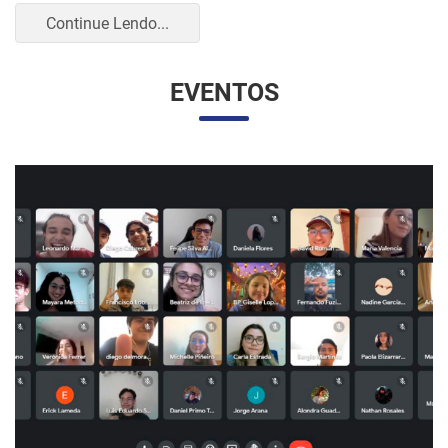
UNESP E UNAM PROMOVEM UM ENCONTRO
VIRTUAL DOS ESTUDANTES DE RELAÇÕES
INTERNACIONAIS
07/05/2023 10:23 |
Beatriz Zanin de Moraes
Na última quarta-feira (26), os alunos do curso de Relações