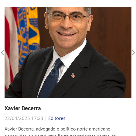
Xavier Becerra
22/04/2025 17:23 |
Editores
Xavier Becerra, advogado e político norte-americano,
consolidou-se como uma figura proeminente dentro do
Partido Democrata, trilhando uma carreira que o levou de
origens humildes em Sacramento ao cargo de secretá...
Continue Lendo...