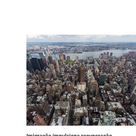
que
Imigração impulsiona recuperação
demográfica nas maiores metrópoles dos
EUA após pandemia, segundo novos dados d