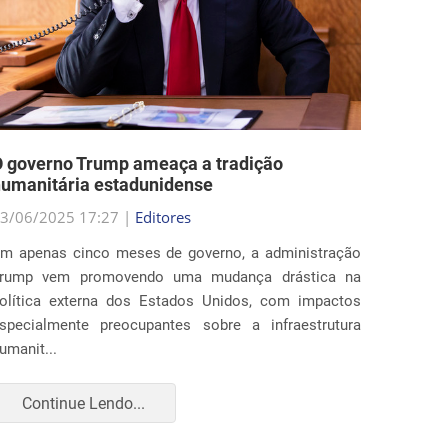
 governo Trump ameaça a tradição
Estado
umanitária estadunidense
nas po
3/06/2025 17:27 |
Editores
29/05/2
m apenas cinco meses de governo, a administração
Ao fim 
rump vem promovendo uma mudança drástica na
estados
olítica externa dos Estados Unidos, com impactos
profun
specialmente preocupantes sobre a infraestrutura
imigraç
umanit...
para amp
Continue Lendo...
Con