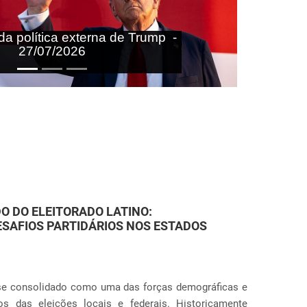
aras nas agendas doméstica e
onal do Brasil - 27/07/2026
ARES: VIOLAÇÕES JUDICIAIS NA
ção nos Estados Unidos ganhou contornos ainda mais
Próximo
ção de práticas punitivas severas nas fronteiras e no
s globais envolvendo a separação sistemática d...