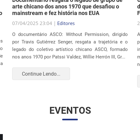
07/04/2025 23:04 |
Editores
2
O documentário ASCO: Without Permission, dirigido
A
os
por Travis Gutiérrez Senger, resgata a trajetória e o
p
ão
legado do coletivo artístico chicano ASCO, formado
i
de
nos anos 1970 por Patssi Valdez, Willie Herrón III, Gr...
m
 a
n
Continue Lendo...
EVENTOS