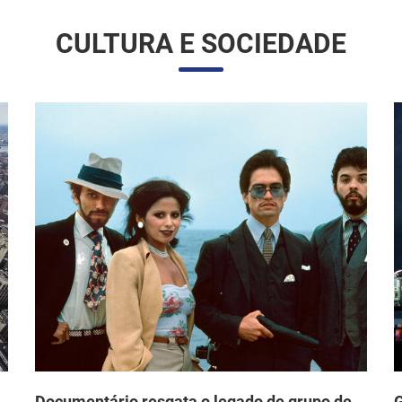
Documentário resgata o legado de grupo de
G
arte chicano dos anos 1970 que desafiou o
d
o
mainstream e fez história nos EUA
F