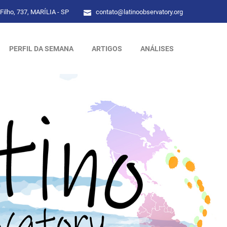
Filho, 737, MARÍLIA - SP
contato@latinoobservatory.org
PERFIL DA SEMANA
ARTIGOS
ANÁLISES