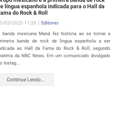
5/02/2025 11:26 |
Editores
25/02/2
 banda mexicana Maná fez história ao se tornar a
Diverso
rimeira banda de rock de língua espanhola a ser
ação ju
ndicada ao Hall da Fama do Rock & Roll, segundo
que ampl
atéria da NBC News. Em um comunicado divulgado
realiza
o Instag...
apr...
Continue Lendo...
Con