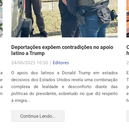
Deportações expõem contradições no apoio
O
latino a Trump
h
24/06/2025 10:50 |
Editores
2
la
O apoio dos latinos a Donald Trump em estados
E
r
decisivos dos Estados Unidos revela uma combinação
T
ia
complexa de lealdade e desconforto diante das
p
um
políticas do presidente, sobretudo no que diz respeito
e
à imigra...
h
Continue Lendo...
CULTURA E SOCIEDADE