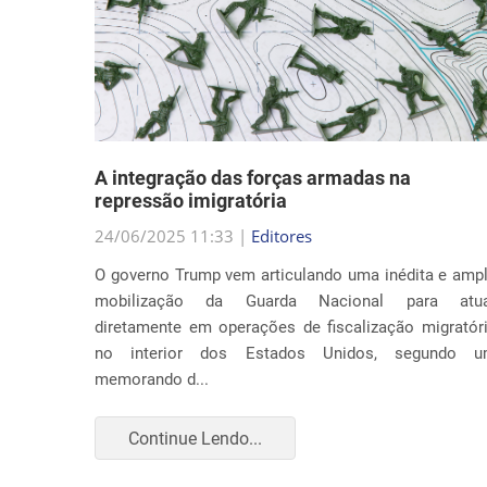
nto
A integração das forças armadas na
repressão imigratória
24/06/2025 11:33 |
Editores
nia por
O governo Trump vem articulando uma inédita e amp
ça com o
mobilização da Guarda Nacional para atua
Trump ao
diretamente em operações de fiscalização migratór
to apenas
no interior dos Estados Unidos, segundo 
memorando d...
Continue Lendo...