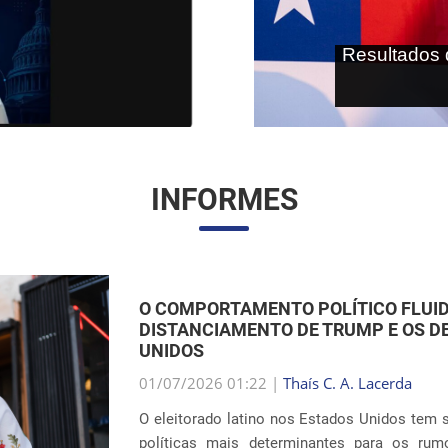
As terras r
internaci
INFORMES
O RETORNO DAS SEPARAÇÕES FAMILI
IMIGRAÇÃO DOS EUA
01/07/2026 00:59 |
Thaís C. A. Lacerda
O debate em torno das políticas de imigra
dramáticos com as revelações sobre a reitera
interior do país. Oito anos após os escândalo