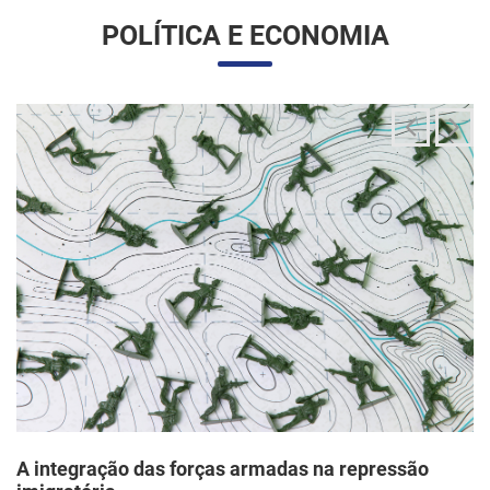
A integração das forças armadas na repressão
imigratória
24/06/2025 11:33 |
Editores
O governo Trump vem articulando uma inédita e ampla
mobilização da Guarda Nacional para atuar diretamente em
operações de fiscalização migratória no interior dos Estados
Unidos, segundo um memorando d...