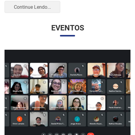
UNESP E UNAM PROMOVEM UM ENCONTRO
VIRTUAL DOS ESTUDANTES DE RELAÇÕES
INTERNACIONAIS
07/05/2023 10:23 |
Beatriz Zanin de Moraes
Na última quarta-feira (26), os alunos do curso de Relações