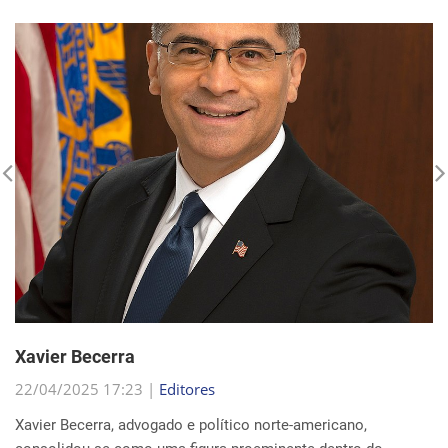
Xavier Becerra
22/04/2025 17:23 |
Editores
Xavier Becerra, advogado e político norte-americano,
consolidou-se como uma figura proeminente dentro do
Partido Democrata, trilhando uma carreira que o levou de
origens humildes em Sacramento ao cargo de secretá...
Continue Lendo...