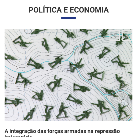
A integração das forças armadas na repressão
imigratória
24/06/2025 11:33 |
Editores
O governo Trump vem articulando uma inédita e ampla
mobilização da Guarda Nacional para atuar diretamente em
operações de fiscalização migratória no interior dos Estados
Unidos, segundo um memorando d...