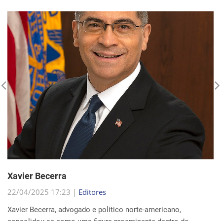
Xavier Becerra
22/04/2025 17:23 |
Editores
Xavier Becerra, advogado e político norte-americano,
consolidou-se como uma figura proeminente dentro do
Partido Democrata, trilhando uma carreira que o levou de
origens humildes em Sacramento ao cargo de secretá...
Continue Lendo...