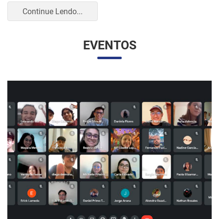
UNESP E UNAM PROMOVEM UM ENCONTRO
VIRTUAL DOS ESTUDANTES DE RELAÇÕES
INTERNACIONAIS
07/05/2023 10:23 |
Beatriz Zanin de Moraes
Na última quarta-feira (26), os alunos do curso de Relações