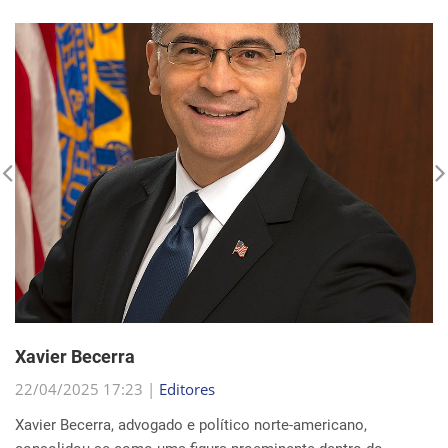
Xavier Becerra
22/04/2025 17:23 |
Editores
Xavier Becerra, advogado e político norte-americano,
consolidou-se como uma figura proeminente dentro do
Partido Democrata, trilhando uma carreira que o levou de
origens humildes em Sacramento ao cargo de secretá...
Continue Lendo...