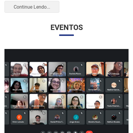
UNESP E UNAM PROMOVEM UM ENCONTRO
VIRTUAL DOS ESTUDANTES DE RELAÇÕES
INTERNACIONAIS
07/05/2023 10:23 |
Beatriz Zanin de Moraes
Na última quarta-feira (26), os alunos do curso de Relações