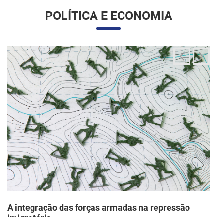
A integração das forças armadas na repressão
imigratória
24/06/2025 11:33 |
Editores
O governo Trump vem articulando uma inédita e ampla
mobilização da Guarda Nacional para atuar diretamente em
operações de fiscalização migratória no interior dos Estados
Unidos, segundo um memorando d...