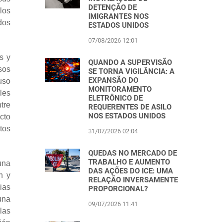
DETENÇÃO DE
los
IMIGRANTES NOS
dos
ESTADOS UNIDOS
07/08/2026 12:01
s y
QUANDO A SUPERVISÃO
sos
SE TORNA VIGILÂNCIA: A
EXPANSÃO DO
uso
MONITORAMENTO
les
ELETRÔNICO DE
tre
REQUERENTES DE ASILO
NOS ESTADOS UNIDOS
cto
tos
31/07/2026 02:04
QUEDAS NO MERCADO DE
TRABALHO E AUMENTO
una
DAS AÇÕES DO ICE: UMA
n y
RELAÇÃO INVERSAMENTE
ias
PROPORCIONAL?
una
09/07/2026 11:41
las