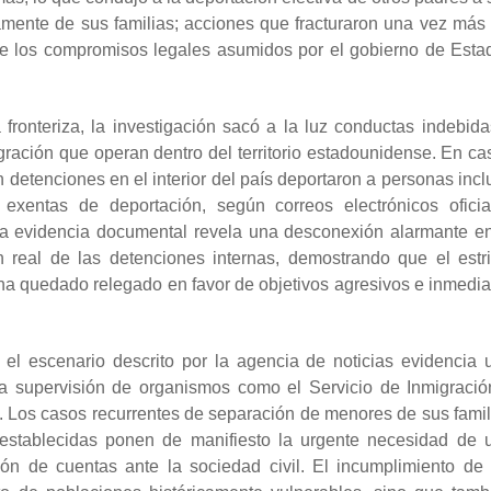
mente de sus familias; acciones que fracturaron una vez más 
 de los compromisos legales asumidos por el gobierno de Esta
 fronteriza, la investigación sacó a la luz conductas indebida
ración que operan dentro del territorio estadounidense. En ca
 detenciones en el interior del país deportaron a personas incl
xentas de deportación, según correos electrónicos oficia
ta evidencia documental revela una desconexión alarmante en
n real de las detenciones internas, demostrando que el estri
 ha quedado relegado en favor de objetivos agresivos e inmedia
 el escenario descrito por la agencia de noticias evidencia 
 la supervisión de organismos como el Servicio de Inmigració
). Los casos recurrentes de separación de menores de sus famil
 establecidas ponen de manifiesto la urgente necesidad de 
ón de cuentas ante la sociedad civil. El incumplimiento de 