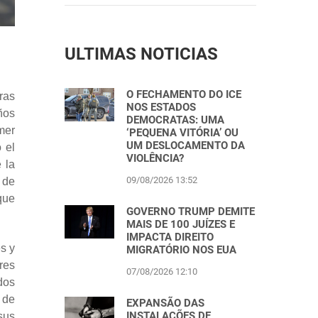
ULTIMAS NOTICIAS
O FECHAMENTO DO ICE
ras
NOS ESTADOS
ños
DEMOCRATAS: UMA
mer
‘PEQUENA VITÓRIA’ OU
UM DESLOCAMENTO DA
 el
VIOLÊNCIA?
 la
09/08/2026 13:52
 de
 que
GOVERNO TRUMP DEMITE
MAIS DE 100 JUÍZES E
IMPACTA DIREITO
s y
MIGRATÓRIO NOS EUA
res
07/08/2026 12:10
dos
 de
EXPANSÃO DAS
INSTALAÇÕES DE
sus