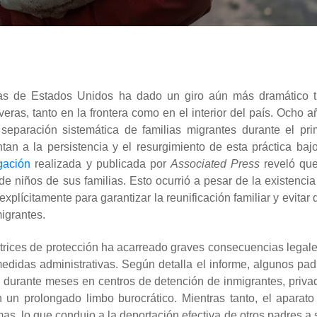
rias de Estados Unidos ha dado un giro aún más dramático t
veras, tanto en la frontera como en el interior del país. Ocho a
eparación sistemática de familias migrantes durante el pri
 a la persistencia y el resurgimiento de esta práctica bajo
igación
realizada y publicada por
Associated Press
reveló que
e niños de sus familias. Esto ocurrió a pesar de la existencia
explícitamente para garantizar la reunificación familiar y evitar
migrantes.
trices de protección ha acarreado graves consecuencias legale
didas administrativas. Según detalla el informe, algunos pad
 durante meses en centros de detención de inmigrantes, priva
 un prolongado limbo burocrático. Mientras tanto, el aparato
mas, lo que condujo a la deportación efectiva de otros padres a 