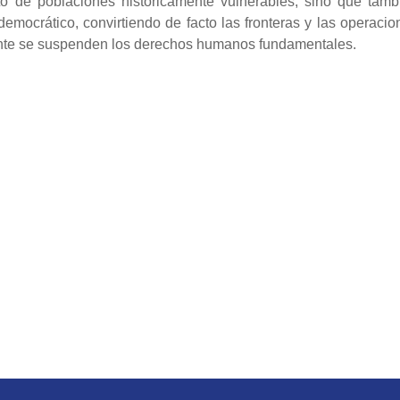
nto de poblaciones históricamente vulnerables, sino que tamb
 democrático, convirtiendo de facto las fronteras y las operacio
nte se suspenden los derechos humanos fundamentales.