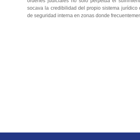
órdenes judiciales no solo perpetúa el sufrimie
socava la credibilidad del propio sistema jurídico
de seguridad interna en zonas donde frecuenteme