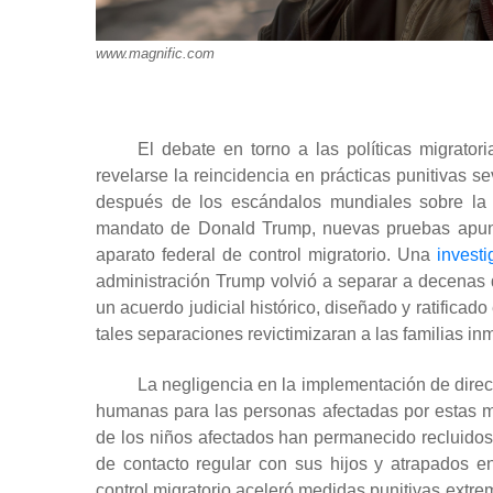
www.magnific.com
El debate en torno a las políticas migrato
revelarse la reincidencia en prácticas punitivas se
después de los escándalos mundiales sobre la s
mandato de Donald Trump, nuevas pruebas apuntan
aparato federal de control migratorio. Una
invest
administración Trump volvió a separar a decenas d
un acuerdo judicial histórico, diseñado y ratificado 
tales separaciones revictimizaran a las familias in
La negligencia en la implementación de direc
humanas para las personas afectadas por estas me
de los niños afectados han permanecido recluidos
de contacto regular con sus hijos y atrapados en
control migratorio aceleró medidas punitivas extre