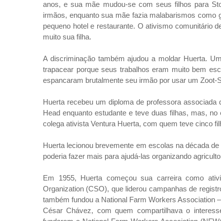
anos, e sua mãe mudou-se com seus filhos para Stoc
irmãos, enquanto sua mãe fazia malabarismos como g
pequeno hotel e restaurante. O ativismo comunitário d
muito sua filha.
A discriminação também ajudou a moldar Huerta. Uma
trapacear porque seus trabalhos eram muito bem esc
espancaram brutalmente seu irmão por usar um Zoot-Su
Huerta recebeu um diploma de professora associada d
Head enquanto estudante e teve duas filhas, mas, no e
colega ativista Ventura Huerta, com quem teve cinco
Huerta lecionou brevemente em escolas na década de 1
poderia fazer mais para ajudá-las organizando agriculto
Em 1955, Huerta começou sua carreira como ativ
Organization (CSO), que liderou campanhas de registro
também fundou a National Farm Workers Association 
César Chávez, com quem compartilhava o interesse