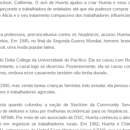
kton, Califórnia. O avô de Huerta ajudou a criar Huerta e seus d
arçonete e trabalhadora de enlatados até que ela pudesse comprar
e Alicia e o seu tratamento compassivo dos trabalhadores influenci
 professora, preconceituosa contra os hispânicos, acusou Huerta
ritos. Em 1945, no final da Segunda Guerra Mundial, homens bran
it, uma moda popular latina.
o Delta College da Universidade do Pacífico. Ela se casou com Ra
ntanto, o casal logo se divorciou. Posteriormente, ela se casou c
 filhos, embora esse casamento também não tenha durado.
950, mas vendo tantas crianças famintas indo estudar, ela pensou
res e trabalhadores agrícolas.
ista quando cofundou a seção de Stockton da Community Serv
 de eleitores e lutou por melhorias econômicas para os hispânicos.
– NFWA. Por meio de um associado da OSC, Huerta conheceu o ativi
 em organizar os trabalhadores rurais. Em 1962, Huerta e Chá