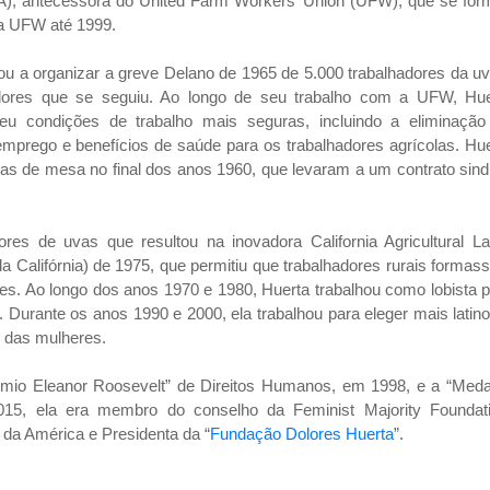
), antecessora do United Farm Workers’ Union (UFW), que se for
da UFW até 1999.
ou a organizar a greve Delano de 1965 de 5.000 trabalhadores da u
hadores que se seguiu. Ao longo de seu trabalho com a UFW, Hue
deu condições de trabalho mais seguras, incluindo a eliminação
emprego e benefícios de saúde para os trabalhadores agrícolas. Hu
uvas de mesa no final dos anos 1960, que levaram a um contrato sind
res de uvas que resultou na inovadora California Agricultural La
da Califórnia) de 1975, que permitiu que trabalhadores rurais forma
es. Ao longo dos anos 1970 e 1980, Huerta trabalhou como lobista 
. Durante os anos 1990 e 2000, ela trabalhou para eleger mais latin
s das mulheres.
mio Eleanor Roosevelt” de Direitos Humanos, em 1998, e a “Meda
2015, ela era membro do conselho da Feminist Majority Foundati
 da América e Presidenta da “
Fundação Dolores Huerta
”.