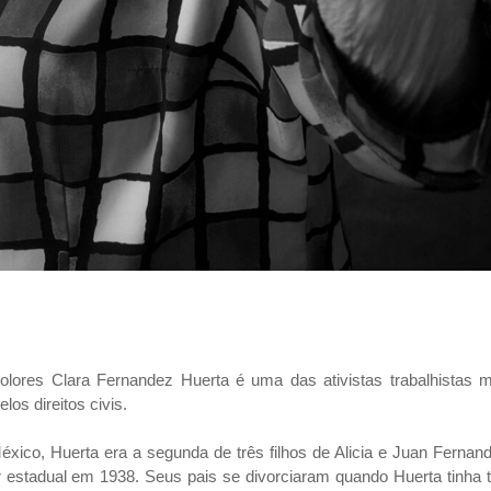
lores Clara Fernandez Huerta é uma das ativistas trabalhistas m
los direitos civis.
ico, Huerta era a segunda de três filhos de Alicia e Juan Fernan
or estadual em 1938. Seus pais se divorciaram quando Huerta tinha 