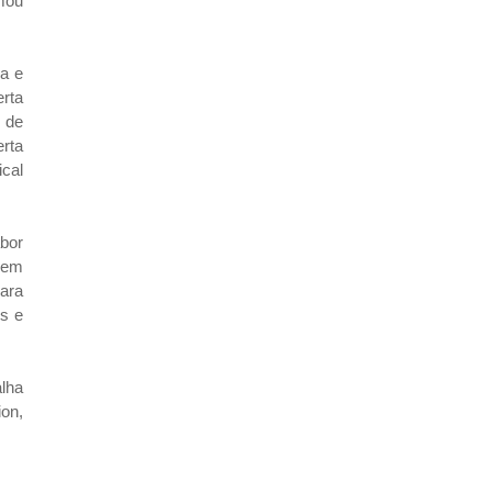
mou
va e
rta
 de
erta
ical
bor
ssem
para
os e
lha
on,