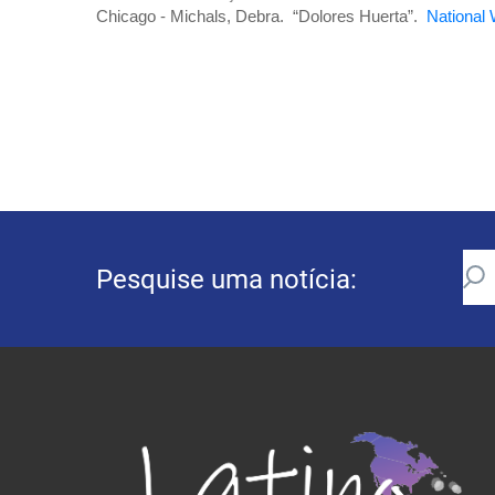
Chicago - Michals, Debra. “Dolores Huerta”.
National
Pesquise uma notícia: