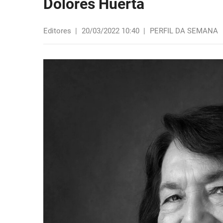
Dolores Huerta
Editores
|
20/03/2022 10:40
|
PERFIL DA SEMANA