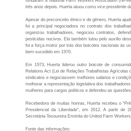
fundaram a National Farm Workers Association (NFWA
três anos depois. Huerta atuou como vice-presidente 
Apesar do preconceito étnico e de gênero, Huerta ajud
foi a principal negociadora no contrato dos trabal
organizou trabalhadores, negociou contratos, defen
pesticidas nocivos. Ela também lutou pelo auxílio des
foi a força motriz por trás dos boicotes nacionais às 
bem-sucedido em 1970.
Em 1973, Huerta liderou outro boicote de consumido
Relations Act (Lei de Relações Trabalhistas Agrícolas 
sindicatos e negociassem melhores salários e condiçõ
melhorar a representação legislativa dos trabalhadores
mulheres para cargos políticos e defendeu as questõe
Recebedora de muitas honras, Huerta recebeu o “Prê
Presidencial da Liberdade”, em 2012. A partir de 
Secretária-Tesoureira Emérita do United Farm Workers
Fonte das informações: