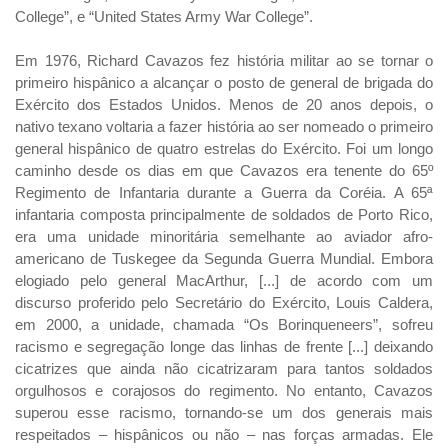
College”, e “United States Army War College”.
Em 1976, Richard Cavazos fez história militar ao se tornar o
primeiro hispânico a alcançar o posto de general de brigada do
Exército dos Estados Unidos. Menos de 20 anos depois, o
nativo texano voltaria a fazer história ao ser nomeado o primeiro
general hispânico de quatro estrelas do Exército. Foi um longo
caminho desde os dias em que Cavazos era tenente do 65º
Regimento de Infantaria durante a Guerra da Coréia. A 65ª
infantaria composta principalmente de soldados de Porto Rico,
era uma unidade minoritária semelhante ao aviador afro-
americano de Tuskegee da Segunda Guerra Mundial. Embora
elogiado pelo general MacArthur, [...] de acordo com um
discurso proferido pelo Secretário do Exército, Louis Caldera,
em 2000, a unidade, chamada “Os Borinqueneers”, sofreu
racismo e segregação longe das linhas de frente [...] deixando
cicatrizes que ainda não cicatrizaram para tantos soldados
orgulhosos e corajosos do regimento. No entanto, Cavazos
superou esse racismo, tornando-se um dos generais mais
respeitados – hispânicos ou não – nas forças armadas. Ele