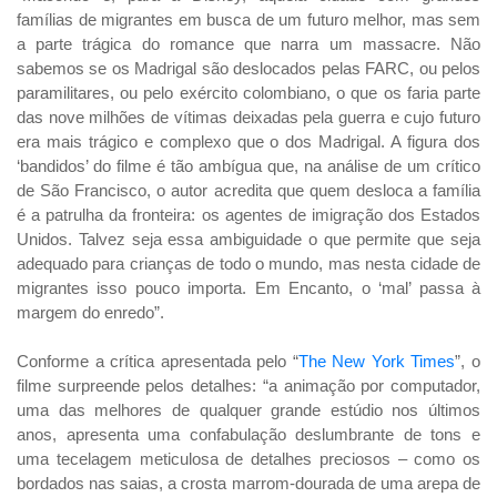
famílias de migrantes em busca de um futuro melhor, mas sem
a parte trágica do romance que narra um massacre. Não
sabemos se os Madrigal são deslocados pelas FARC, ou pelos
paramilitares, ou pelo exército colombiano, o que os faria parte
das nove milhões de vítimas deixadas pela guerra e cujo futuro
era mais trágico e complexo que o dos Madrigal. A figura dos
‘bandidos’ do filme é tão ambígua que, na análise de um crítico
de São Francisco, o autor acredita que quem desloca a família
é a patrulha da fronteira: os agentes de imigração dos Estados
Unidos. Talvez seja essa ambiguidade o que permite que seja
adequado para crianças de todo o mundo, mas nesta cidade de
migrantes isso pouco importa. Em Encanto, o ‘mal’ passa à
margem do enredo”.
Conforme a crítica apresentada pelo “
The New York Times
”, o
filme surpreende pelos detalhes: “a animação por computador,
uma das melhores de qualquer grande estúdio nos últimos
anos, apresenta uma confabulação deslumbrante de tons e
uma tecelagem meticulosa de detalhes preciosos – como os
bordados nas saias, a crosta marrom-dourada de uma arepa de