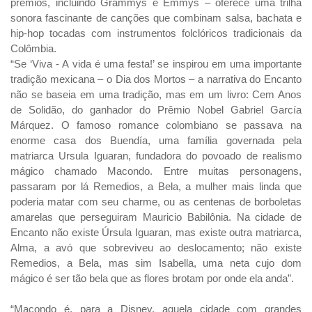
prêmios, incluindo Grammys e Emmys – oferece uma trilha
sonora fascinante de canções que combinam salsa, bachata e
hip-hop tocadas com instrumentos folclóricos tradicionais da
Colômbia.
“Se ‘Viva - A vida é uma festa!’ se inspirou em uma importante
tradição mexicana – o Dia dos Mortos – a narrativa do Encanto
não se baseia em uma tradição, mas em um livro: Cem Anos
de Solidão, do ganhador do Prêmio Nobel Gabriel García
Márquez. O famoso romance colombiano se passava na
enorme casa dos Buendía, uma família governada pela
matriarca Ursula Iguaran, fundadora do povoado de realismo
mágico chamado Macondo. Entre muitas personagens,
passaram por lá Remedios, a Bela, a mulher mais linda que
poderia matar com seu charme, ou as centenas de borboletas
amarelas que perseguiram Mauricio Babilônia. Na cidade de
Encanto não existe Úrsula Iguaran, mas existe outra matriarca,
Alma, a avó que sobreviveu ao deslocamento; não existe
Remedios, a Bela, mas sim Isabella, uma neta cujo dom
mágico é ser tão bela que as flores brotam por onde ela anda”.
“Macondo é, para a Disney, aquela cidade com grandes