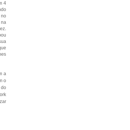
m 4
ndo
 no
 na
ez.
pou
sua
que
nes
m a
m o
 do
ork
zar