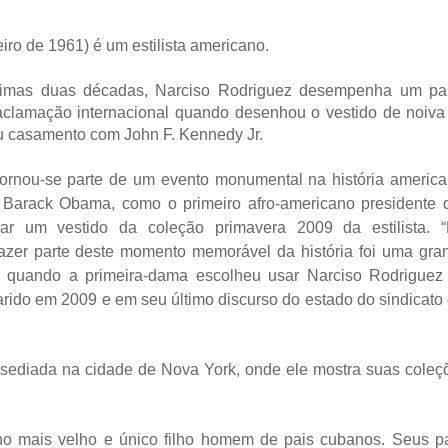
iro de 1961) é um estilista americano.
ltimas duas décadas, Narciso Rodriguez desempenha um pa
clamação internacional quando desenhou o vestido de noiva
u casamento com John F. Kennedy Jr.
rnou-se parte de um evento monumental na história america
o, Barack Obama, como o primeiro afro-americano presidente 
r um vestido da coleção primavera 2009 da estilista. “
fazer parte deste momento memorável da história foi uma gra
 quando a primeira-dama escolheu usar Narciso Rodriguez
arido em 2009 e em seu último discurso do estado do sindicato
 sediada na cidade de Nova York, onde ele mostra suas coleç
o mais velho e único filho homem de pais cubanos. Seus pa