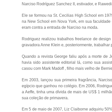
Narciso Rodríguez Sanchez II, estivador, e Rawed
Ele se formou na St. Cecilias High School em 19
na New School em Nova York, em sua faculdade d
eram contra a entrada de Narciso na moda.
Rodriguez realizou trabalhos freelance de desig
gravadora Anne Klein e, posteriormente, trabalhar 
Quando a revista George faliu após a morte de J
havia sido assistente editorial lá, como sua ass
casou com Mark Madoff , filho mais velho de Berni
Em 2003, lançou sua primeira fragrância, Narcis
egípcio que ganhou no colégio. Em 2006, Rodrigue
a Aeffe, tinha uma dívida de mais de US$ 1 milh
sua coleção de primavera.
Em 5 de maio de 2007, Liz Claiborne adquiriu 50%