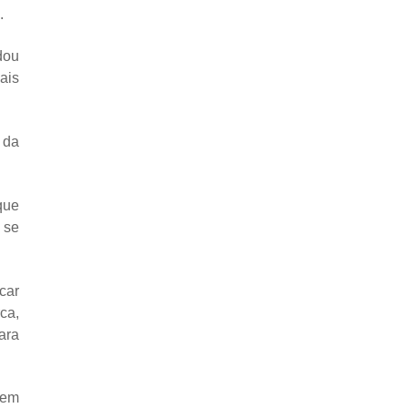
.
dou
ais
 da
que
 se
car
ca,
ara
 em