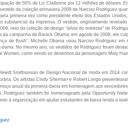
cipação de 50% de Liz Claiborne por 12 milhões de dólares. E
estido da coleção primavera 2009 de Narciso Rodriguez qua
ela primeira vez como presidente eleito dos Estados Unidos,
 substancial da imprensa. O vestido, originalmente revelado
, veio da coleção de design “alívio do estresse” de Rodrigu
da da campanha de Barack Obama; em agosto de 2008, ele cul
unça de Bush”. Michelle Obama usou Narciso Rodriguez em 
ra-dama. No mesmo ano, os vestidos de Rodriguez foram desta
he Women, como sendo os desenhos da personagem Mary Hai
-Hewitt Smithsonian de Design Nacional de moda em 2014 co
rária. Os artistas Cindy Sherman e Robert Longo presenteara
o almoço anual da primeira-dama em homenagem aos vencedores
, Rodriguez também foi homenageado pela Opportunity Netw
poio à organização em ajudar estudantes de baixa renda a reali
iguez