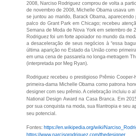
2008, Narciso Rodriguez comprou de volta a parti
de novembro de 2008, Michelle Obama usava um v
se juntou ao marido, Barack Obama, aparecendo p
palco do Grant Park em Chicago; recebeu atenção
Semana de Moda de Nova York em setembro de 2008
Rodriguez foi um forte apoiador no mundo da mo
a desaceleração de seus negócios à “essa bag
última aparição no Estado da União como primei
em uma cena de passarela no longa-metragem T
(interpretada por Meg Ryan).
Rodriguez recebeu o prestigioso Prêmio Cooper
primeira-dama Michelle Obama como patrona hono
designer com seu prêmio. A celebração incluiu 
National Design Award na Casa Branca. Em 2015
por sua conquista na moda, sua filantropia e seu a
seu potencial.
Fontes:
https://en.wikipedia.org/wiki/Narciso_Rodr
https://www.narcisorodriguez.com/thedesigner