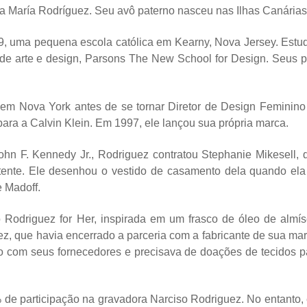
ia María Rodríguez. Seu avô paterno nasceu nas Ilhas Canárias
79, uma pequena escola católica em Kearny, Nova Jersey. Estu
e arte e design, Parsons The New School for Design. Seus p
n em Nova York antes de se tornar Diretor de Design Feminino
para a Calvin Klein. Em 1997, ele lançou sua própria marca.
ohn F. Kennedy Jr., Rodriguez contratou Stephanie Mikesell, 
istente. Ele desenhou o vestido de casamento dela quando ela
e Madoff.
o Rodriguez for Her, inspirada em um frasco de óleo de almís
z, que havia encerrado a parceria com a fabricante de sua mar
ão com seus fornecedores e precisava de doações de tecidos p
 de participação na gravadora Narciso Rodriguez. No entanto,