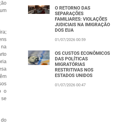
ção
O RETORNO DAS
 um
SEPARAÇÕES
FAMILIARES: VIOLAÇÕES
JUDICIAIS NA IMIGRAÇÃO
DOS EUA
ra;
ens
01/07/2026 00:59
 na
OS CUSTOS ECONÔMICOS
rto
DAS POLÍTICAS
ria
MIGRATÓRIAS
esa
RESTRITIVAS NOS
ESTADOS UNIDOS
têm
sos
01/07/2026 00:47
o o
 se
 do