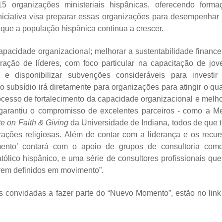
5 organizações ministeriais hispânicas, oferecendo forma
 iniciativa visa preparar essas organizações para desempenhar
a que a população hispânica continua a crescer.
apacidade organizacional; melhorar a sustentabilidade financei
ção de líderes, com foco particular na capacitação de jov
e disponibilizar subvenções consideráveis ​​para investir
o subsídio irá diretamente para organizações para atingir o qua
ocesso de fortalecimento da capacidade organizacional e melho
arantiu o compromisso de excelentes parceiros - como a M
te on Faith & Giving
da Universidade de Indiana, todos de que 
ações religiosas. Além de contar com a liderança e os recur
ento’ contará com o apoio de grupos de consultoria com
atólico hispânico, e uma série de consultores profissionais que
orem definidos em movimento”.
as convidadas a fazer parte do “Nuevo Momento”, estão no link