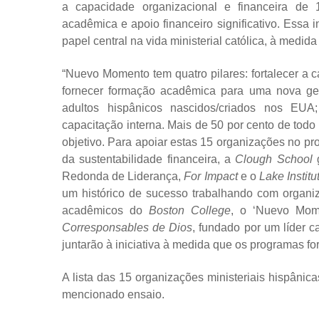
a capacidade organizacional e financeira de 1
acadêmica e apoio financeiro significativo. Essa
papel central na vida ministerial católica, à medid
“Nuevo Momento tem quatro pilares: fortalecer a c
fornecer formação acadêmica para uma nova gera
adultos hispânicos nascidos/criados nos EUA; 
capacitação interna. Mais de 50 por cento de todo 
objetivo. Para apoiar estas 15 organizações no pr
da sustentabilidade financeira, a
Clough School
g
Redonda de Liderança,
For Impact
e o
Lake Institu
um histórico de sucesso trabalhando com organiz
acadêmicos do
Boston College
, o ‘Nuevo Mom
Corresponsables de Dios
, fundado por um líder c
juntarão à iniciativa à medida que os programas f
A lista das 15 organizações ministeriais hispânic
mencionado ensaio.