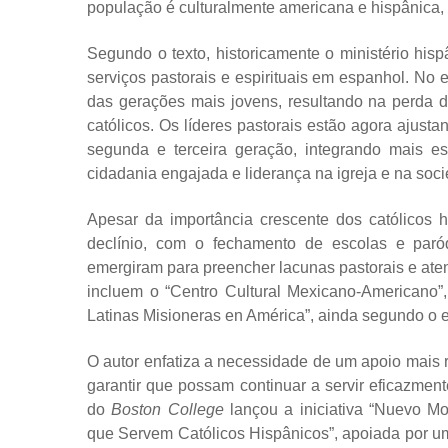
população é culturalmente americana e hispânica, 
Segundo o texto, historicamente o ministério his
serviços pastorais e espirituais em espanhol. N
das gerações mais jovens, resultando na perda d
católicos. Os líderes pastorais estão agora ajust
segunda e terceira geração, integrando mais es
cidadania engajada e liderança na igreja e na soc
Apesar da importância crescente dos católicos hi
declínio, com o fechamento de escolas e paróqu
emergiram para preencher lacunas pastorais e at
incluem o “Centro Cultural Mexicano-Americano”,
Latinas Misioneras en América”, ainda segundo o 
O autor enfatiza a necessidade de um apoio mais r
garantir que possam continuar a servir eficazme
do
Boston College
lançou a iniciativa “Nuevo Mo
que Servem Católicos Hispânicos”, apoiada por 