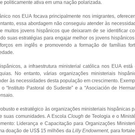
e politicamente ativa em uma nação polarizada.
pânico nos EUA focava principalmente nos imigrantes, oferece
o entanto, essa abordagem não conseguiu atender às necessida
e muitos jovens hispânicos que deixaram de se identificar c
ando suas estratégias para engajar melhor os jovens hispânicos
forços em inglês e promovendo a formação de famílias fort
iedade.
spânicos, a infraestrutura ministerial católica nos EUA está
ias. No entanto, várias organizações ministeriais hispâni
ender às necessidades desta população em crescimento. Exemp
 o “Instituto Pastoral do Sudeste” e a “Asociación de Herma
ensaio.
obusto e estratégico às organizações ministeriais hispânicas p
nte suas comunidades. A Escola
Clough
de Teologia e o Ministé
mento: Liderança e Capacitação para Organizações Ministeri
uma doação de US$ 15 milhões da
Lilly Endowment
, para fortal