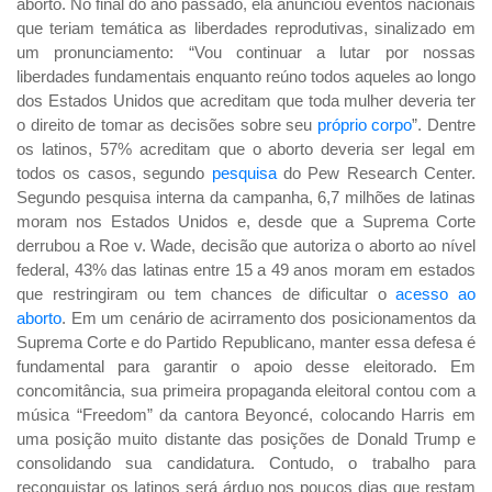
aborto. No final do ano passado, ela anunciou eventos nacionais
que teriam temática as liberdades reprodutivas, sinalizado em
um pronunciamento: “Vou continuar a lutar por nossas
liberdades fundamentais enquanto reúno todos aqueles ao longo
dos Estados Unidos que acreditam que toda mulher deveria ter
o direito de tomar as decisões sobre seu
próprio corpo
”. Dentre
os latinos, 57% acreditam que o aborto deveria ser legal em
todos os casos, segundo
pesquisa
do Pew Research Center.
Segundo pesquisa interna da campanha, 6,7 milhões de latinas
moram nos Estados Unidos e, desde que a Suprema Corte
derrubou a Roe v. Wade, decisão que autoriza o aborto ao nível
federal, 43% das latinas entre 15 a 49 anos moram em estados
que restringiram ou tem chances de dificultar o
acesso ao
aborto
. Em um cenário de acirramento dos posicionamentos da
Suprema Corte e do Partido Republicano, manter essa defesa é
fundamental para garantir o apoio desse eleitorado. Em
concomitância, sua primeira propaganda eleitoral contou com a
música “Freedom” da cantora Beyoncé, colocando Harris em
uma posição muito distante das posições de Donald Trump e
consolidando sua candidatura. Contudo, o trabalho para
reconquistar os latinos será árduo nos poucos dias que restam