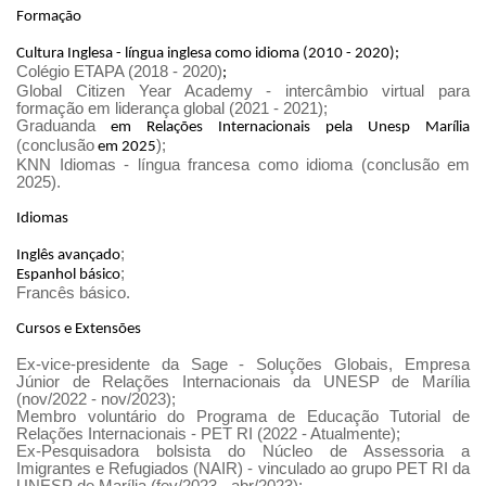
Formação
Cultura Inglesa - língua inglesa como idioma (2010 - 2020);
Colégio ETAPA (2018 - 2020)
;
Global Citizen Year Academy - intercâmbio virtual para
formação em liderança global (2021 - 2021);
Graduanda
em Relações Internacionais pela Unesp Marília
(conclusão
);
em 2025
KNN Idiomas - língua francesa como idioma (conclusão em
2025).
Idiomas
;
Inglês avançado
;
Espanhol básico
Francês básico.
Cursos e Extensões
Ex-vice-presidente da Sage - Soluções Globais, Empresa
Júnior de Relações Internacionais da UNESP de Marília
(nov/2022 - nov/2023);
Membro voluntário do Programa de Educação Tutorial de
Relações Internacionais - PET RI (2022 - Atualmente);
Ex-Pesquisadora bolsista do Núcleo de Assessoria a
Imigrantes e Refugiados (NAIR) - vinculado ao grupo PET RI da
UNESP de Marília (fev/2023 - abr/2023);