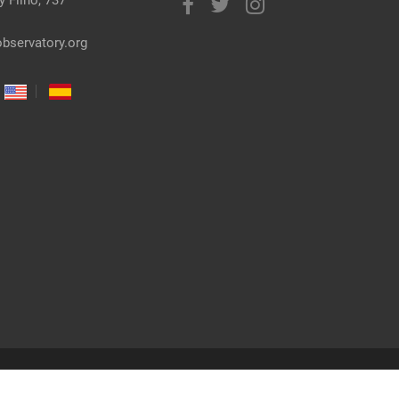
bservatory.org
co: Gabriel Reis | Freepik