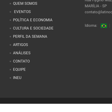
QUEM SOMOS
MARÍLIA - SP
EVENTOS
contato@latinoo
POLÍTICA E ECONOMIA
Idioma:
CULTURA E SOCIEDADE
PERFIL DA SEMANA
ARTIGOS
ANÁLISES
CONTATO
EQUIPE
INEU
r
Site desenvolvido por
Alex Abatti
|
@nxwebagencia
| Designer Gráfi