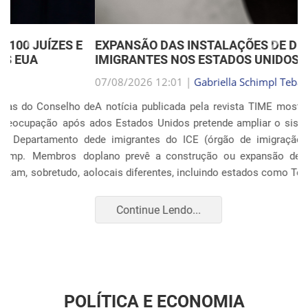
Anterior
Próxim
EXPANSÃO DAS INSTALAÇÕES DE DETENÇÃO DE
IMIGRANTES NOS ESTADOS UNIDOS
07/08/2026 12:01 |
Gabriella Schimpl Tebar Anunciação
A notícia publicada pela revista TIME mostra que o governo
dos Estados Unidos pretende ampliar o sistema de detenção
de imigrantes do ICE (órgão de imigração e alfândega). O
plano prevê a construção ou expansão de unidades em 14
locais diferentes, incluindo estados como Texas, F...
Continue Lendo...
POLÍTICA E ECONOMIA