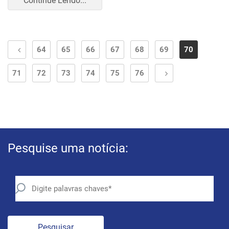
Continue Lendo...
64
65
66
67
68
69
70
71
72
73
74
75
76
Pesquise uma notícia:
Pesquisar