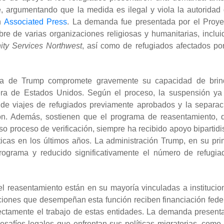
e, argumentando que la medida es ilegal y viola la autoridad 
n
Associated Press
. La demanda fue presentada por el Proye
re de varias organizaciones religiosas y humanitarias, inclui
ty Services Northwest
, así como de refugiados afectados por
iva de Trump compromete gravemente su capacidad de brin
fuera de Estados Unidos. Según el proceso, la suspensión ya
 de viajes de refugiados previamente aprobados y la separac
ión. Además, sostienen que el programa de reasentamiento, 
 proceso de verificación, siempre ha recibido apoyo bipartidis
ticas en los últimos años. La administración Trump, en su pri
ograma y reducido significativamente el número de refugia
l reasentamiento están en su mayoría vinculadas a institucio
zaciones que desempeñan esta función reciben financiación feder
rectamente el trabajo de estas entidades. La demanda present
safíos legales que enfrentan sus políticas migratorias, como 