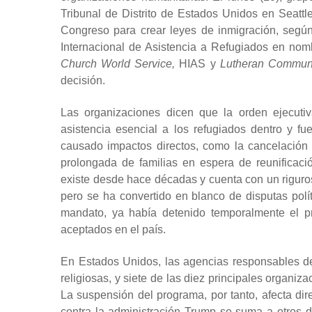
Tribunal de Distrito de Estados Unidos en Seattl
Congreso para crear leyes de inmigración, segú
Internacional de Asistencia a Refugiados en nomb
Church World Service,
HIAS y
Lutheran Communi
decisión.
Las organizaciones dicen que la orden ejecut
asistencia esencial a los refugiados dentro y 
causado impactos directos, como la cancelación
prolongada de familias en espera de reunificac
existe desde hace décadas y cuenta con un riguroso
pero se ha convertido en blanco de disputas polí
mandato, ya había detenido temporalmente el pr
aceptados en el país.
En Estados Unidos, las agencias responsables de
religiosas, y siete de las diez principales organi
La suspensión del programa, por tanto, afecta di
contra la administración Trump se suma a otros de