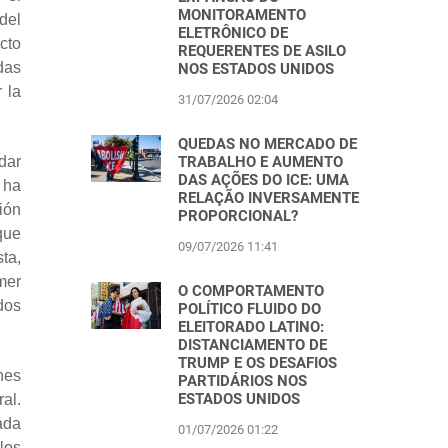
MONITORAMENTO
del
ELETRÔNICO DE
cto
REQUERENTES DE ASILO
das
NOS ESTADOS UNIDOS
 la
31/07/2026 02:04
QUEDAS NO MERCADO DE
dar
TRABALHO E AUMENTO
DAS AÇÕES DO ICE: UMA
 ha
RELAÇÃO INVERSAMENTE
ión
PROPORCIONAL?
que
09/07/2026 11:41
ta,
mer
O COMPORTAMENTO
dos
POLÍTICO FLUIDO DO
ELEITORADO LATINO:
DISTANCIAMENTO DE
TRUMP E OS DESAFIOS
nes
PARTIDÁRIOS NOS
ESTADOS UNIDOS
al.
ada
01/07/2026 01:22
los