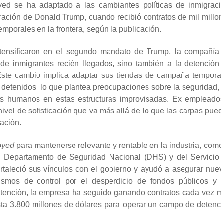
oyed se ha adaptado a las cambiantes políticas de inmigraci
ración de Donald Trump, cuando recibió contratos de mil millo
emporales en la frontera, según la publicación.
ntensificaron en el segundo mandato de Trump, la compañía
 de inmigrantes recién llegados, sino también a la detención
Este cambio implica adaptar sus tiendas de campaña tempora
 detenidos, lo que plantea preocupaciones sobre la seguridad, 
os humanos en estas estructuras improvisadas. Ex empleado
nivel de sofisticación que va más allá de lo que las carpas pue
ración.
oyed
para mantenerse relevante y rentable en la industria, como
del Departamento de Seguridad Nacional (DHS) y del Servicio
ortaleció sus vínculos con el gobierno y ayudó a asegurar nue
nismos de control por el desperdicio de fondos públicos y 
etención, la empresa ha seguido ganando contratos cada vez 
asta 3.800 millones de dólares para operar un campo de detenc