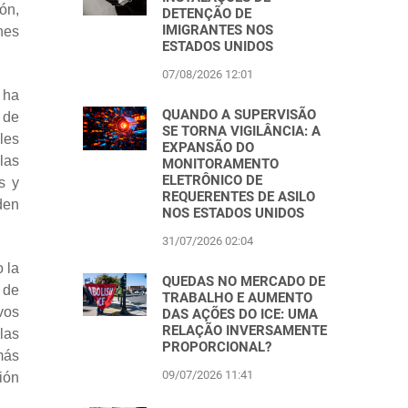
ón,
DETENÇÃO DE
IMIGRANTES NOS
nes
ESTADOS UNIDOS
07/08/2026 12:01
 ha
QUANDO A SUPERVISÃO
 de
SE TORNA VIGILÂNCIA: A
les
EXPANSÃO DO
las
MONITORAMENTO
ELETRÔNICO DE
s y
REQUERENTES DE ASILO
den
NOS ESTADOS UNIDOS
31/07/2026 02:04
 la
QUEDAS NO MERCADO DE
 de
TRABALHO E AUMENTO
vos
DAS AÇÕES DO ICE: UMA
RELAÇÃO INVERSAMENTE
las
PROPORCIONAL?
más
09/07/2026 11:41
ión