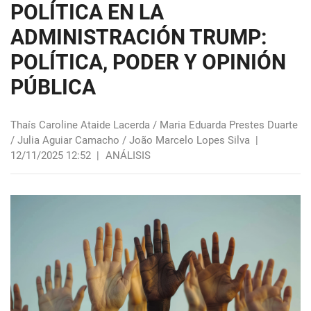
POLÍTICA EN LA
ADMINISTRACIÓN TRUMP:
POLÍTICA, PODER Y OPINIÓN
PÚBLICA
Thaís Caroline Ataide Lacerda / Maria Eduarda Prestes Duarte
/ Julia Aguiar Camacho / João Marcelo Lopes Silva
|
12/11/2025 12:52
|
ANÁLISIS