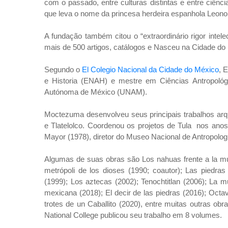
com o passado, entre culturas distintas e entre ciênc
que leva o nome da princesa herdeira espanhola Leono
A fundação também citou o “extraordinário rigor intel
mais de 500 artigos, catálogos e Nasceu na Cidade d
Segundo o
El Colegio Nacional da Cidade do México
, 
e Historia (ENAH) e mestre em Ciências Antropológi
Autónoma de México (UNAM).
Moctezuma desenvolveu seus principais trabalhos ar
e Tlatelolco. Coordenou os projetos de Tula
nos anos
Mayor (1978), diretor do Museo Nacional de Antropolo
Algumas de suas obras são Los nahuas frente a la mue
metrópoli de los dioses (1990; coautor); Las piedra
(1999); Los aztecas (2002); Tenochtitlan (2006); La m
mexicana (2018); El decir de las piedras (2016); Octa
trotes de un Caballito (2020), entre muitas outras obr
National College publicou seu trabalho em 8 volumes.