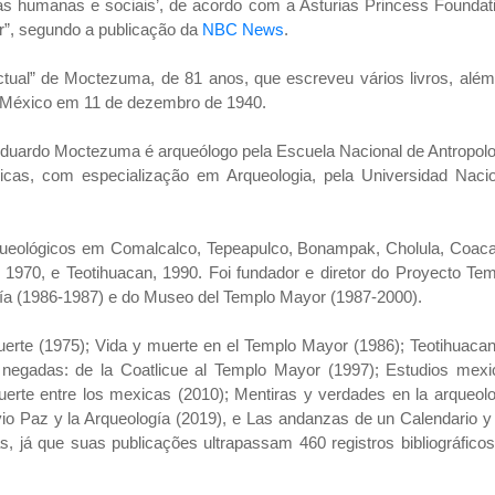
ias humanas e sociais’, de acordo com a Asturias Princess Foundat
r”, segundo a publicação da
NBC News
.
ectual” de Moctezuma, de 81 anos, que escreveu vários livros, alé
o México em 11 de dezembro de 1940.
Eduardo Moctezuma é arqueólogo pela Escuela Nacional de Antropol
cas, com especialização em Arqueologia, pela Universidad Nacio
queológicos em Comalcalco, Tepeapulco, Bonampak, Cholula, Coaca
 1970, e Teotihuacan, 1990. Foi fundador e diretor do Proyecto Te
gía (1986-1987) e do Museo del Templo Mayor (1987-2000).
rte (1975); Vida y muerte en el Templo Mayor (1986); Teotihuacan
s negadas: de la Coatlicue al Templo Mayor (1997); Estudios mexi
uerte entre los mexicas (2010); Mentiras y verdades en la arqueol
vio Paz y la Arqueología (2019), e Las andanzas de un Calendario y
as, já que suas publicações ultrapassam 460 registros bibliográfico