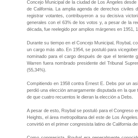
Concejo Municipal de la ciudad de Los Ángeles desde 1
de California. La amplia agenda de derechos civiles
registrar votantes, contribuyeron a su decisiva victo
generales con el 63% de los votos y, a pesar de la red
década, fue reelegido por amplios márgenes en 1951, 
Durante su tiempo en el Concejo Municipal, Roybal, co
un cargo más alto. En 1954, se postuló para vicegober
nominado para el cargo después de que el teniente 
Warren fuera nombrado presidente del Tribunal Supre
(55,34%).
Compitiendo en 1958 contra Ernest E. Debs por un as
perdió una elección amargamente disputada en la que t
de que cuatro recuentos le dieran la elección a Debs.
A pesar de esto, Roybal se postuló para el Congreso en
Heights, el área metropolitana del este de Los Ángele
convirtió en el primer congresista latino de California
Como congresista, Roybal era generalmente conocido p