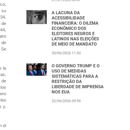
co,
n su
A LACUNA DA
934.
ACESSIBILIDADE
FINANCEIRA: O DILEMA
n de
ECONÔMICO DOS
944,
ELEITORES NEGROS E
atro
LATINOS NAS ELEIÇÕES
l de
DE MEIO DE MANDATO
. Se
30/06/2026 11:43
O GOVERNO TRUMP E O
e la
USO DE MEDIDAS
cas,
SISTEMÁTICAS PARA A
d de
RESTRIÇÃO DA
LIBERDADE DE IMPRENSA
rios
NOS EUA
cero
cleo
22/06/2026 09:59
s y,
n el