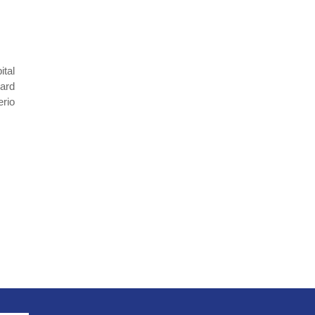
ital
ward
erio