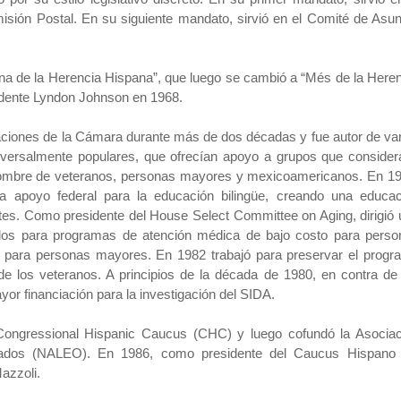
isión Postal. En su siguiente mandato, sirvió en el Comité de Asu
na de la Herencia Hispana”, que luego se cambió a “Més de la Here
sidente Lyndon Johnson en 1968.
aciones de la Cámara durante más de dos décadas y fue autor de va
iversalmente populares, que ofrecían apoyo a grupos que consider
ombre de veteranos, personas mayores y mexicoamericanos. En 19
a apoyo federal para la educación bilingüe, creando una educac
antes. Como presidente del House Select Committee on Aging, dirigió
dos para programas de atención médica de bajo costo para perso
 para personas mayores. En 1982 trabajó para preservar el progr
e los veteranos. A principios de la década de 1980, en contra de
r financiación para la investigación del SIDA.
Congressional Hispanic Caucus (CHC) y luego cofundó la Asociac
gnados (NALEO). En 1986, como presidente del Caucus Hispano 
azzoli.