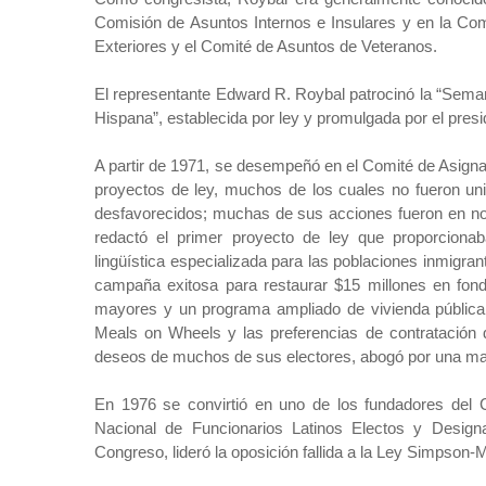
Comisión de Asuntos Internos e Insulares y en la Com
Exteriores y el Comité de Asuntos de Veteranos.
El representante Edward R. Roybal patrocinó la “Sema
Hispana”, establecida por ley y promulgada por el pre
A partir de 1971, se desempeñó en el Comité de Asign
proyectos de ley, muchos de los cuales no fueron un
desfavorecidos; muchas de sus acciones fueron en n
redactó el primer proyecto de ley que proporcionab
lingüística especializada para las poblaciones inmigr
campaña exitosa para restaurar $15 millones en fon
mayores y un programa ampliado de vivienda pública
Meals on Wheels y las preferencias de contratación d
deseos de muchos de sus electores, abogó por una mayo
En 1976 se convirtió en uno de los fundadores del 
Nacional de Funcionarios Latinos Electos y Desi
Congreso, lideró la oposición fallida a la Ley Simpson-M