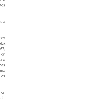
ntos
ncia
rios
aba
67,
ión
 una
nas
ama
 los
ión
del