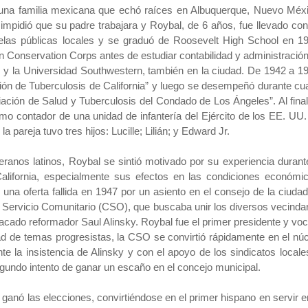
 una familia mexicana que echó raíces en Albuquerque, Nuevo Méxi
 impidió que su padre trabajara y Roybal, de 6 años, fue llevado co
cuelas públicas locales y se graduó de Roosevelt High School en 1
ian Conservation Corps antes de estudiar contabilidad y administració
 y la Universidad Southwestern, también en la ciudad. De 1942 a 1
ión de Tuberculosis de California” y luego se desempeñó durante cu
ación de Salud y Tuberculosis del Condado de Los Ángeles”. Al fina
 contador de una unidad de infantería del Ejército de los EE. UU
 pareja tuvo tres hijos: Lucille; Lilián; y Edward Jr.
ranos latinos, Roybal se sintió motivado por su experiencia durant
California, especialmente sus efectos en las condiciones económi
na oferta fallida en 1947 por un asiento en el consejo de la ciuda
e Servicio Comunitario (CSO), que buscaba unir los diversos vecinda
stacado reformador Saul Alinsky. Roybal fue el primer presidente y vo
d de temas progresistas, la CSO se convirtió rápidamente en el nú
e la insistencia de Alinsky y con el apoyo de los sindicatos locale
gundo intento de ganar un escaño en el concejo municipal.
ganó las elecciones, convirtiéndose en el primer hispano en servir e