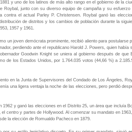
881 y uno de los latinos de más alto rango en el gobierno de la ci
 de Roybal, junto con su diverso equipo de campaña y su esfuerzo
ria contra el actual Parley P. Christensen. Roybal ganó las elecci
istribución de distritos y los cambios de población durante la sigui
1953, 1957 y 1961.
mo un joven demócrata prominente, recibió aliento para postularse 
nador, perdiendo ante el republicano Harold J. Powers, quien había 
gobernador Goodwin Knight se uniera al gobierno después de que E
mo de los Estados Unidos, por 1.764.035 votos (44,66 %) a 2.185.
iento en la Junta de Supervisores del Condado de Los Ángeles, Ro
enía una ligera ventaja la noche de las elecciones, pero perdió des
 1962 y ganó las elecciones en el Distrito 25, un área que incluía B
s, el centro y partes de Hollywood. Al comenzar su mandato en 1963
 desde la elección de Romualdo Pacheco en 1879.
or su estilo legislativo discreto. En su primer mandato, sirvió e