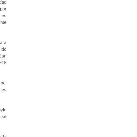
udad
 por
ones
ente
para
sido
arl
918
ybal
pués
oyle
, se
n la