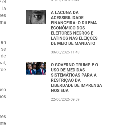
 el
 la
A LACUNA DA
res
ACESSIBILIDADE
ima
FINANCEIRA: O DILEMA
ECONÔMICO DOS
ELEITORES NEGROS E
LATINOS NAS ELEIÇÕES
 en
DE MEIO DE MANDATO
 se
30/06/2026 11:43
e de
al,
O GOVERNO TRUMP E O
rde
USO DE MEDIDAS
SISTEMÁTICAS PARA A
RESTRIÇÃO DA
LIBERDADE DE IMPRENSA
oso
NOS EUA
nos
22/06/2026 09:59
mes
nte