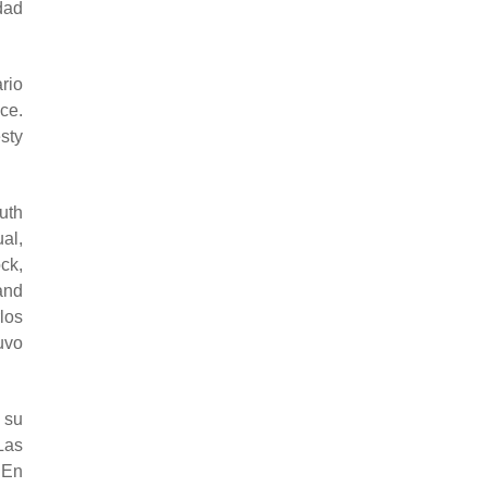
dad
rio
ce.
sty
uth
al,
ck,
and
los
uvo
 su
Las
 En