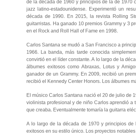
de la década de 1960 y principios de la de 1970 co
jazz latino-estadounidense. Experimentó un resur
década de 1990. En 2015, la revista Rolling St
guitarristas. Ha ganado 10 premios Grammy y 3 p
en el Rock and Roll Hall of Fame en 1998.
Carlos Santana se mudó a San Francisco a princi
1966.
La banda, más tarde conocida simplemen
convirtió en el líder constante. A lo largo de la d
álbumes exitosos como Abraxas, Lotus y Amigos
ganador de un Grammy. En 2009, recibió un premi
recibió el Kennedy Center Honors. Los álbumes más
El músico Carlos Santana nació el 20 de julio de 
violinista profesional y de niño Carlos aprendió a
que creaba. Eventualmente tomaría la guitarra eléct
A lo largo de la década de 1970 y principios d
exitosos en su estilo único. Los proyectos notable