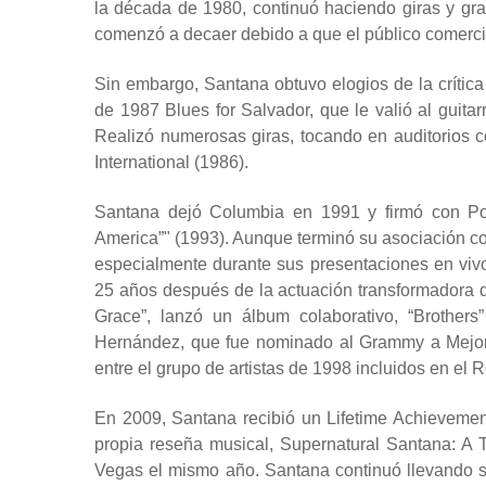
la década de 1980, continuó haciendo giras y gra
comenzó a decaer debido a que el público comercial
Sin embargo, Santana obtuvo elogios de la crítica 
de 1987 Blues for Salvador, que le valió al guita
Realizó numerosas giras, tocando en auditorios 
International (1986).
Santana dejó Columbia en 1991 y firmó con Poly
America”" ​​(1993). Aunque terminó su asociación 
especialmente durante sus presentaciones en viv
25 años después de la actuación transformadora de 
Grace”, lanzó un álbum colaborativo, “Brother
Hernández, que fue nominado al Grammy a Mejor 
entre el grupo de artistas de 1998 incluidos en el 
En 2009, Santana recibió un Lifetime Achievemen
propia reseña musical, Supernatural Santana: A 
Vegas el mismo año. Santana continuó llevando s