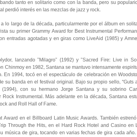
bando tanto en solitario como con la banda, pero su populari
 perdió interés en las mezclas de jazz y rock.
a lo largo de la década, particularmente por el álbum en solita
rrista su primer Grammy Award for Best Instrumental Performan
con entradas agotadas y en giras como LiveAid (1985) y Amne
dor, lanzando "Milagro" (1992) y "Sacred Fire: Live in So
con Chinmoy en 1982, Santana se mantuvo intensamente espiritu
o. En 1994, tocó en el espectáculo de celebración en Woodsto
su banda en el festival original. Bajo su propio sello, “Guts 
s” (1994), con su hermano Jorge Santana y su sobrino Car
Rock Instrumental. Más adelante en la década, Santana est
Rock and Roll Hall of Fame.
t Award en el Billboard Latin Music Awards. También estrenó
Trip Through the Hits, en el Hard Rock Hotel and Casino en 
u música de gira, tocando en varias fechas de gira cada año.