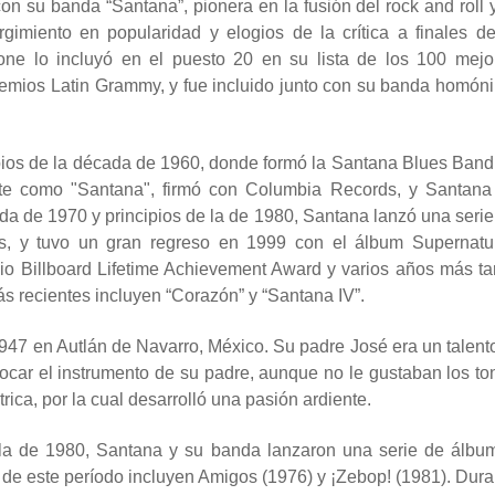
n su banda “Santana”, pionera en la fusión del rock and roll y
gimiento en popularidad y elogios de la crítica a finales de
one lo incluyó en el puesto 20 en su lista de los 100 mejo
remios Latin Grammy, y fue incluido junto con su banda homón
pios de la década de 1960, donde formó la Santana Blues Band
te como "Santana", firmó con Columbia Records, y Santana
écada de 1970 y principios de la de 1980, Santana lanzó una seri
, y tuvo un gran regreso en 1999 con el álbum Supernatur
o Billboard Lifetime Achievement Award y varios años más ta
 recientes incluyen “Corazón” y “Santana IV”.
1947 en Autlán de Navarro, México. Su padre José era un talent
 tocar el instrumento de su padre, aunque no le gustaban los to
rica, por la cual desarrolló una pasión ardiente.
e la de 1980, Santana y su banda lanzaron una serie de álbu
s de este período incluyen Amigos (1976) y ¡Zebop! (1981). Dura