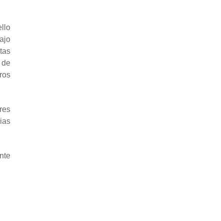
llo
ajo
tas
 de
ros
res
cias
nte