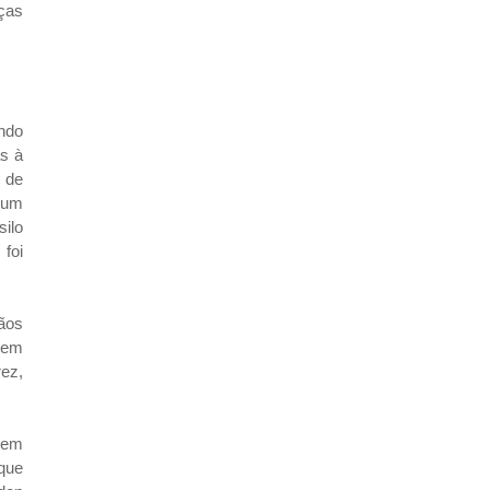
ças
ndo
as à
 de
 um
silo
foi
ãos
 em
ez,
 em
que