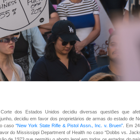
orte dos Estados Unidos decidiu diversas questões que afe
unho, decidiu em favor dos proprietários de armas do estado de N
no caso
“New York State Rifle & Pistol Assn., Inc. v. Bruen”
. Em 24
favor do Mississippi Department of Health no caso “Dobbs vs. Jac
ão de 1973 que permitiu o aborto legal em todos os estados do paí