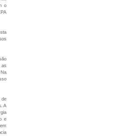
m o
 EPA
sta
sos
isão
a as
. Na
osso
s de
s. A
rgia
o e
dem
cia