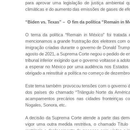
para aprovar uma legislação de justiça ambiental
climáticas e do aumento das emissões de gases de efei
“Biden vs. Texas” – O fim da política “Remain in M
O tema da política “Remain in México” foi tratad
mencionamos a grande frustração dos eleitores com o 
imigração criadas durante o governo de Donald Trum
agosto de 2021, a Suprema Corte negou o pedido de e
tribunal inferior exigindo que o governo voltasse a adot
a esperar no México por uma audiência nos Estados 
obrigado a reinstituir a política no começo de dezemb
Este tema também provocou tensões com o governo do
dos países do chamado “Triângulo Norte da América
acampamentos precários nas cidades fronteiriças c
Nogales, Sonora, etc.
A decisão da Suprema Corte atende a parte das dema
vigor uma outra medida restritiva, o chamado Título