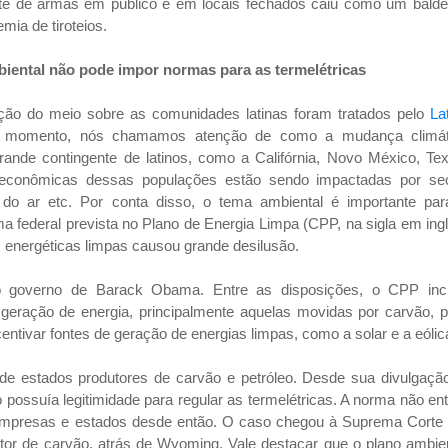
orte de armas em público e em locais fechados caiu como um balde
mia de tiroteios.
biental não pode impor normas para as termelétricas
ão do meio sobre as comunidades latinas foram tratados pelo
La
e momento, nós chamamos atenção de como a mudança climát
ande contingente de latinos, como a Califórnia, Novo México, Tex
es econômicas dessas populações estão sendo impactadas por se
ão do ar etc. Por conta disso, o tema ambiental é importante par
a federal prevista no Plano de Energia Limpa (CPP, na sigla em ing
 energéticas limpas causou grande desilusão.
 governo de Barack Obama. Entre as disposições, o CPP incl
geração de energia, principalmente aquelas movidas por carvão, p
ntivar fontes de geração de energias limpas, como a solar e a eólic
de estados produtores de carvão e petróleo. Desde sua divulgação
ossuía legitimidade para regular as termelétricas. A norma não en
 empresas e estados desde então. O caso chegou à Suprema Corte 
utor de carvão, atrás de Wyoming. Vale destacar que o plano ambie