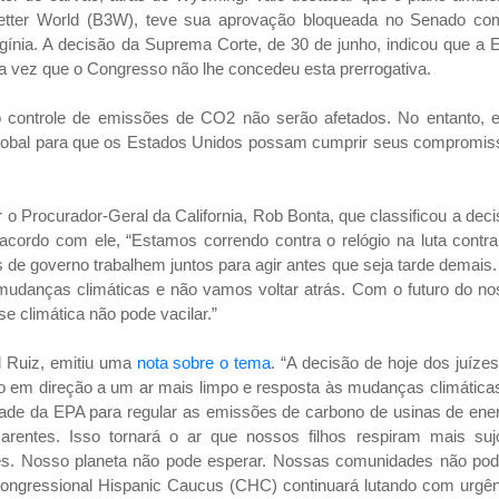
 Better World (B3W), teve sua aprovação bloqueada no Senado co
gínia. A decisão da Suprema Corte, de 30 de junho, indicou que a
ma vez que o Congresso não lhe concedeu esta prerrogativa.
 controle de emissões de CO2 não serão afetados. No entanto, e
 global para que os Estados Unidos possam cumprir seus compromis
 o Procurador-Geral da California, Rob Bonta, que classificou a dec
acordo com ele, “Estamos correndo contra o relógio na luta contr
de governo trabalhem juntos para agir antes que seja tarde demais
 mudanças climáticas e não vamos voltar atrás. Com o futuro do n
e climática não pode vacilar.”
l Ruiz, emitiu uma
nota sobre o tema
. “A decisão de hoje dos juíze
o em direção a um ar mais limpo e resposta às mudanças climática
ridade da EPA para regular as emissões de carbono de usinas de ene
arentes. Isso tornará o ar que nossos filhos respiram mais suj
s. Nosso planeta não pode esperar. Nossas comunidades não po
Congressional Hispanic Caucus (CHC) continuará lutando com urgên