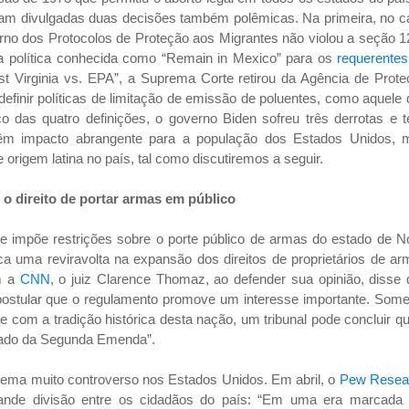
ram divulgadas duas decisões também polêmicas. Na primeira, no 
erno dos Protocolos de Proteção aos Migrantes não violou a seção 
a política conhecida como “Remain in Mexico” para os
requerentes
t Virginia vs. EPA”, a Suprema Corte retirou da Agência de Prote
definir políticas de limitação de emissão de poluentes, como aquele
o das quatro definições, o governo Biden sofreu três derrotas e 
êm impacto abrangente para a população dos Estados Unidos, 
rigem latina no país, tal como discutiremos a seguir.
: o direito de portar armas em público
e impõe restrições sobre o porte público de armas do estado de N
a uma reviravolta na expansão dos direitos de proprietários de a
m a
CNN
, o juiz Clarence Thomaz, ao defender sua opinião, disse
postular que o regulamento promove um interesse importante. Some
 com a tradição histórica desta nação, um tribunal pode concluir q
icado da Segunda Emenda”.
 tema muito controverso nos Estados Unidos. Em abril, o
Pew Resea
nde divisão entre os cidadãos do país: “Em uma era marcada 