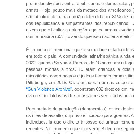
profundas divisões entre republicanos e democratas, p
armas. Hoje, pouco mais da metade dos americanos (
são atualmente, uma opinião defendida por 81% dos 
dos republicanos e simpatizantes dos republicanos.
dizem que dificultar a obtenção legal de armas levari
com a maioria (65%) dizendo que isso não teria efeito.
É importante mencionar que a sociedade estadunidens
em todo o país. A comunidade latina/hispânica aind
2022, quando Salvador Ramos, de 18 anos, abriu fog
pessoas mortas a tiros, 19 eram crianças e dois a
minoritários como negros e judeus também foram vítim
Pittsburgh, em 2018. Os atentados a armas estão se
“Gun Violence Archive”
, ocorreram 692 tiroteios em 
eventos, incluídos os dois massacres verificados no feri
Para metade da população (democratas), os incidentes
os rifles de assalto, cujo uso é indicado para guerras
indivíduos, já que o direito à posse de armas remon
recentes. No momento que o governo Biden conseguiu a