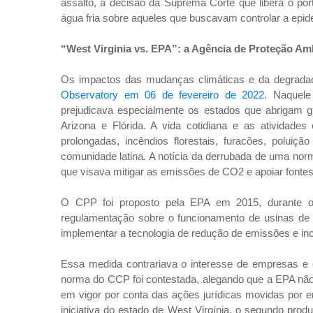
assalto, a decisão da Suprema Corte que libera o p
água fria sobre aqueles que buscavam controlar a epide
“West Virginia vs. EPA”: a Agência de Proteção Am
Os impactos das mudanças climáticas e da degradaç
Observatory em 06 de fevereiro de 2022
. Naquel
prejudicava especialmente os estados que abrigam gr
Arizona e Flórida. A vida cotidiana e as atividad
prolongadas, incêndios florestais, furacões, poluiç
comunidade latina. A notícia da derrubada de uma norm
que visava mitigar as emissões de CO2 e apoiar fontes
O CPP foi proposto pela EPA em 2015, durante o
regulamentação sobre o funcionamento de usinas de 
implementar a tecnologia de redução de emissões e ince
Essa medida contrariava o interesse de empresas e 
norma do CCP foi contestada, alegando que a EPA não p
em vigor por conta das ações jurídicas movidas por
iniciativa do estado de West Virgínia, o segundo prod