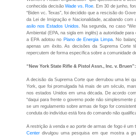
conhecida decisão
Wade vs. Roe
. Em 30 de junho, fo
“Biden vc. Texas”, foi decidido que a rescisão do Gov
da Lei de Imigração e Nacionalidade, acabando com 
asilo nos Estados Unidos
. Na segunda, no caso “Wes
Ambiental (EPA, na sigla em inglês) a autoridade para 
a EPA adotou no
Plano de Energia Limpa
. No balanç
apenas um êxito. As decisões da Suprema Corte t
repercutem de forma específica sobre a comunidade de o
“New York State Rifle & Pistol Assn., Inc. v. Bruen”
A decisão da Suprema Corte que derrubou uma lei qu
York, que foi promulgada há mais de um século, marc
nos estados Unidos em uma década. De acordo co
“daqui para frente o governo pode não simplesmente 
se um regulamento sobre armas de fogo for consistente
conduta do indivíduo está fora do comando não qualif
A restrição à venda e ao porte de armas de fogo é um
Center
divulgou uma pesquisa em que mostra a gra