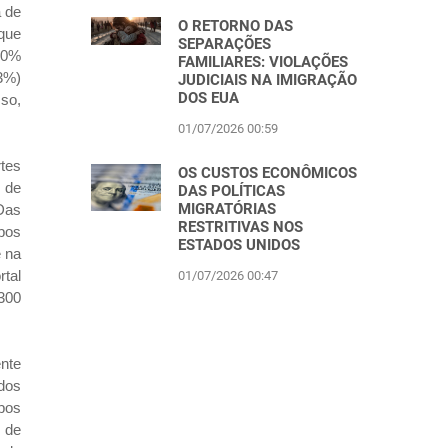
a de
O RETORNO DAS
que
SEPARAÇÕES
20%
FAMILIARES: VIOLAÇÕES
3%)
JUDICIAIS NA IMIGRAÇÃO
DOS EUA
sso,
01/07/2026 00:59
tes
OS CUSTOS ECONÔMICOS
 de
DAS POLÍTICAS
MIGRATÓRIAS
Das
RESTRITIVAS NOS
pos
ESTADOS UNIDOS
e na
tal
01/07/2026 00:47
300
ente
 dos
mpos
s de