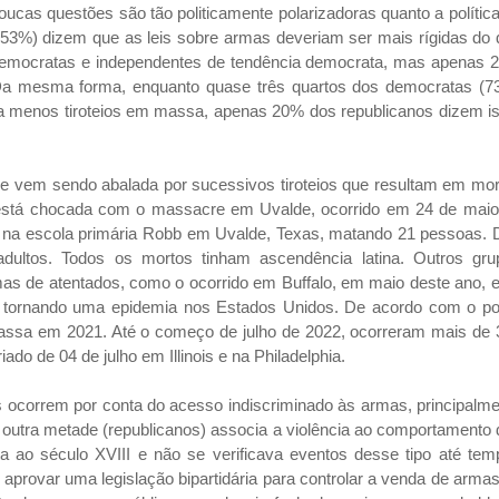
oucas questões são tão politicamente polarizadoras quanto a polític
53%) dizem que as leis sobre armas deveriam ser mais rígidas do 
democratas e independentes de tendência democrata, mas apenas 
 Da mesma forma, enquanto quase três quartos dos democratas (7
a a menos tiroteios em massa, apenas 20% dos republicanos dizem i
”
e vem sendo abalada por sucessivos tiroteios que resultam em mor
a está chocada com o massacre em Uvalde, ocorrido em 24 de maio
o na escola primária Robb em Uvalde, Texas, matando 21 pessoas. 
dultos. Todos os mortos tinham ascendência latina. Outros gru
as de atentados, como o ocorrido em Buffalo, em maio deste ano, 
 tornando uma epidemia nos Estados Unidos. De acordo com o por
massa em 2021. Até o começo de julho de 2022, ocorreram mais de 
ado de 04 de julho em Illinois e na Philadelphia.
 ocorrem por conta do acesso indiscriminado às armas, principalm
. A outra metade (republicanos) associa a violência ao comportamento
ta ao século XVIII e não se verificava eventos desse tipo até te
provar uma legislação bipartidária para controlar a venda de arma