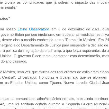
 que proteja as comunidades que já sofrem o impacto das mudan
to estufa."
exico”
a em nosso
Latino Observatory
, em 8 de dezembro de 2021, qua
governo Biden por seu imobilismo em superar as medidas restritiv
p, dentre elas a medida conhecida como “Remain in Mexico”. Em 24
mergência do Departamento de Justiça para suspender a decisão de
ar a política de imigração da era Trump, a que força requerentes de a
Unidos. O governo Biden tentou contornar esta determinação, mas 
ro do ano passado.
 México, uma vez que muitos dos requerentes de asilo eram cidad
 Central”, El Salvador, Honduras e Guatemala, que se alojavam
om os Estados Unidos, como Tijuana, Nuevo Laredo, Ciudad Juar
ndas da comunidade latino/hispânica no país, pois ainda continua
 42, uma lei sanitária editada durante a Segunda Guerra Mundial 