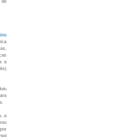
 de
tino
ica
as,
cas
a a
lês)
uiu
ara
a.
, a
trou
por
ntal