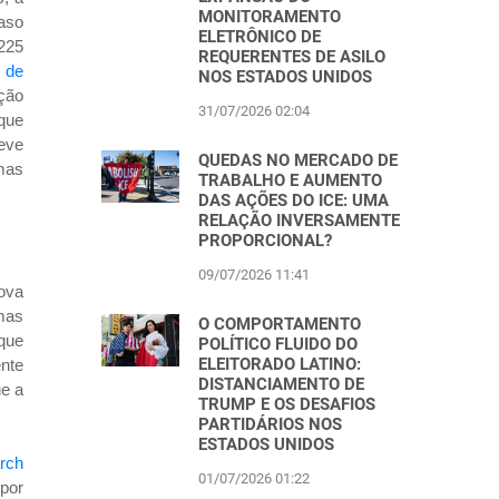
MONITORAMENTO
caso
ELETRÔNICO DE
1225
REQUERENTES DE ASILO
 de
NOS ESTADOS UNIDOS
ção
31/07/2026 02:04
 que
teve
QUEDAS NO MERCADO DE
mas
TRABALHO E AUMENTO
DAS AÇÕES DO ICE: UMA
RELAÇÃO INVERSAMENTE
PROPORCIONAL?
09/07/2026 11:41
ova
rmas
O COMPORTAMENTO
 que
POLÍTICO FLUIDO DO
ELEITORADO LATINO:
nte
DISTANCIAMENTO DE
ue a
TRUMP E OS DESAFIOS
PARTIDÁRIOS NOS
ESTADOS UNIDOS
rch
01/07/2026 01:22
por