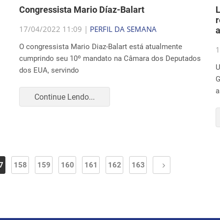
Congressista Mario Díaz-Balart
L
r
17/04/2022 11:09 |
PERFIL DA SEMANA
O congressista Mario Diaz-Balart está atualmente
1
cumprindo seu 10º mandato na Câmara dos Deputados
U
dos EUA, servindo
G
a
Continue Lendo...
7
158
159
160
161
162
163