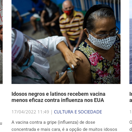
Idosos negros e latinos recebem vacina
I
menos eficaz contra influenza nos EUA
17/04/2022 11:49 |
CULTURA E SOCIEDADE
1
A vacina contra a gripe (influenza) de dose
O
eu
concentrada e mais cara, é a opção de muitos idosos
d