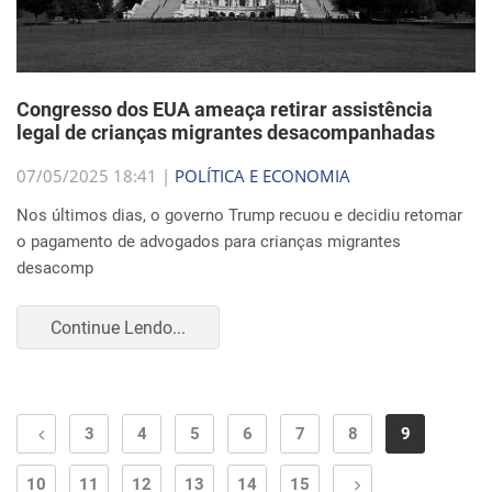
Congresso dos EUA ameaça retirar assistência
legal de crianças migrantes desacompanhadas
07/05/2025 18:41 |
POLÍTICA E ECONOMIA
Nos últimos dias, o governo Trump recuou e decidiu retomar
o pagamento de advogados para crianças migrantes
desacomp
Continue Lendo...
3
4
5
6
7
8
9
10
11
12
13
14
15