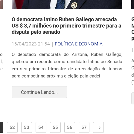
O democrata latino Ruben Gallego arrecada
US $ 3,7 milhões no primeiro trimestre para a
M
disputa pelo senado
16/04/2023 21:54 |
POLÍTICA E ECONOMIA
1
do
O deputado democrata do Arizona, Ruben Gallego,
A
l,
quebrou um recorde como candidato latino ao Senado
O
de
em seu primeiro trimestre de arrecadação de fundos
para competir na próxima eleição pela cadei
(
Continue Lendo...
1
52
53
54
55
56
57