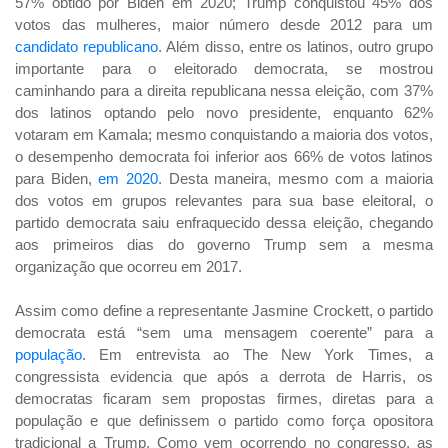
57% obtido por Biden em 2020; Trump conquistou 45% dos
votos das mulheres, maior número desde 2012 para um
candidato republicano
. Além disso, entre os latinos, outro grupo
importante para o eleitorado democrata, se mostrou
caminhando para a direita republicana nessa eleição, com 37%
dos latinos optando pelo novo presidente, enquanto 62%
votaram em Kamala; mesmo conquistando a maioria dos votos,
o desempenho democrata foi inferior aos 66% de votos latinos
para Biden,
em 2020
. Desta maneira, mesmo com a maioria
dos votos em grupos relevantes para sua base eleitoral, o
partido democrata saiu enfraquecido dessa eleição, chegando
aos primeiros dias do governo Trump sem a mesma
organização que ocorreu em 2017.
Assim como define a representante Jasmine Crockett, o partido
democrata está “sem uma mensagem coerente” para a
população
. Em entrevista ao The New York Times, a
congressista evidencia que após a derrota de Harris, os
democratas ficaram sem propostas firmes, diretas para a
população e que definissem o partido como força opositora
tradicional a Trump. Como vem ocorrendo no congresso, as