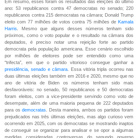
Em resumo, esses foram os resultados das eleições do último
ano: 53 republicanos contra 47 democratas no senado; 220
republicanos contra 215 democratas na câmara; Donald Trump
eleito com 77 milhões de votos contra 75 milhões de
Kamala
Harris
. Mesmo que alguns desses números tenham sido
próximos, como o voto popular e o resultado na câmara dos
deputados, é preciso notar uma rejeição forte ao partido
democrata pela população americana. Esse cenário escolhido
por milhões de eleitores pode ser entendido como uma
“trifecta”, em que o partido vitorioso consegue ganhar a
presidência, senado e câmara
. Essa vitória tripla ocorreu nas
duas últimas eleições também em 2016 e 2020, mesmo que no
ano de vitória de Biden os números tenham sido mais
desfavoráveis: no senado, 50 republicanos e 50 democratas
foram eleitos, com a vice-presidente servindo como voto de
desempate, além de uma maioria pequena de 222 deputados
para os
democratas
. Desta maneira, ambos os partidos foram
prejudicados nas três últimas eleições, mas algo curioso vem
ocorrendo em 2025, com os democratas se mostrando inaptos
de conseguir se organizar para analisar e se opor a algumas
medidas consideradas controversas do segundo governo