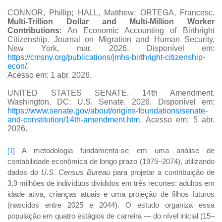
CONNOR, Phillip; HALL, Matthew; ORTEGA, Francesc.
Multi-Trillion Dollar and Multi-Million Worker
Contributions
: An Economic Accounting of Birthright
Citizenship. Journal on Migration and Human Security,
New York, mar. 2026. Disponível em:
https://cmsny.org/publications/jmhs-birthright-citizenship-
econ/
.
Acesso em: 1 abr. 2026.
UNITED STATES SENATE. 14th Amendment.
Washington, DC: U.S. Senate, 2026.
Disponível em:
https://www.senate.gov/about/origins-foundations/senate-
and-constitution/14th-amendment.htm
. Acesso em: 5 abr.
2026.
A metodologia fundamenta-se em uma análise de
[1]
contabilidade econômica de longo prazo (1975–2074), utilizando
dados do
U.S. Census Bureau
para projetar a contribuição de
3,9 milhões de indivíduos divididos em três recortes: adultos em
idade ativa, crianças atuais e uma projeção de filhos futuros
(nascidos entre 2025 e 2044). O estudo organiza essa
população em quatro estágios de carreira — do nível inicial (15–