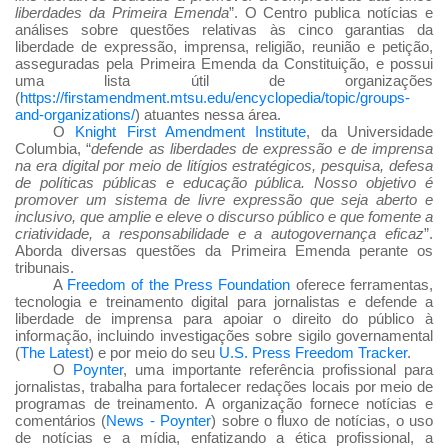
liberdades da Primeira Emenda
”. O Centro publica notícias e
análises sobre questões relativas às cinco garantias da
liberdade de expressão, imprensa, religião, reunião e petição,
asseguradas pela Primeira Emenda da Constituição, e possui
uma lista útil de organizações
(
https://firstamendment.mtsu.edu/encyclopedia/topic/groups-
and-organizations/
) atuantes nessa área.
O
Knight First Amendment Institute
, da Universidade
Columbia, “
defende as liberdades de expressão e de imprensa
na era digital por meio de litígios estratégicos, pesquisa, defesa
de políticas públicas e educação pública.
Nosso objetivo é
promover um sistema de livre expressão que seja aberto e
inclusivo, que amplie e eleve o discurso público e que fomente a
criatividade, a responsabilidade e a autogovernança eficaz
”.
Aborda diversas questões da Primeira Emenda perante os
tribunais.
A
Freedom of the Press Foundation
oferece ferramentas,
tecnologia e treinamento digital para jornalistas e defende a
liberdade de imprensa para apoiar o direito do público à
informação, incluindo investigações sobre sigilo governamental
(
The Latest
) e por meio do seu
U.S. Press Freedom Tracker
.
O
Poynter
, uma importante referência profissional para
jornalistas, trabalha para fortalecer redações locais por meio de
programas de treinamento. A organização fornece notícias e
comentários (
News - Poynter
) sobre o fluxo de notícias, o uso
de notícias e a mídia, enfatizando a ética profissional, a