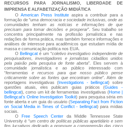
RECURSOS PARA JORNALISMO, LIBERDADE DE
IMPRENSA E ALFABETIZAÇÃO MIDIÁTICA
O
American Press Institute
aspira a contribuir para a
formação de “
uma democracia e sociedade inclusivas, onde as
comunidades tenham as notícias e informações de que
precisam para tomar decisões e prosperar
”. Seu trabalho se
concentra principalmente na profissão jornalística e nas
redações de forma prática, mas também fornece informações e
análises de interesse para acadêmicos que estudam mídia de
massa e comunicação política nos EUA.
O
Bellingcat
é um “
coletivo investigativo independente de
pesquisadores, investigadores e jornalistas cidadãos unidos
pela paixão pela pesquisa de fonte aberta
”. Eles servem à
comunidade jornalística e ao público interessado com
“
ferramentas e recursos para que nosso público pense
criticamente sobre as fontes que encontram online
”. Além de
reportagens investigativas (
Investigations - bellingcat
) sobre
questões atuais, eles publicam guias práticos (
Guides -
bellingcat
), como um kit de ferramentas investigativas (
Home |
Bellingcat's Online Investigation Toolkit
) para pesquisa séria em
fonte aberta e um guia do usuário (
Separating Fact from Fiction
on Social Media in Times of Conflict - bellingcat
) para mídias
sociais.
O
Free Speech Center
da Middle Tennessee State
University é “
um centro de políticas públicas apartidário e sem
fins lucrativos dedicado a promover a compreensão das cinco