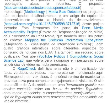
reportagens atuais e recentes. O propósito
(
https://mediabiasdetector.seas.upenn.edu/about/
) e a
metodologia (
Methodology | Media Bias Detector
) do programa
são explicados detalhadamente, e um artigo da equipe de
desenvolvimento relata a história do desenvolvimento
(
https://dl.acm.org/doi/10.1145/3706598.3713716
) deste projeto
inovador. Esta ferramenta faz parte do
Penn Media
Accountability Project
(Projeto de Responsabilização da Mídia)
da Universidade da Pensilvânia, que também inclui um painel
de controle
Mapping the (Political) Information Ecosystem
("Mapeando o Ecossistema de Informação (Política)"), com
quatro gráficos interativos sobre diferentes aspectos do
consumo de notícias nos EUA. Há também um recurso sobre
política no YouTube (
YouTube Politics | Computational Social
Science Lab
) que vale a pena incorporar em pesquisas sobre
tendências de vídeo na mídia americana.
O
RageCheck
definitivamente não é um verificador de
fatos, verdades ou vieses, mas merece ser mencionado aqui.
Ele responde, em vez disso, à tendência online de manipular e
provocar raiva para aumentar o engajamento do visitante. O site
usa análise de IA da retórica com uma "
ferramenta gratuita que
analisa conteúdo online em busca de padrões linguísticos
comumente associados a enquadramentos manipulativos — o
tipo de linguagem criada para provocar reações emocionais em
vez de informar
".