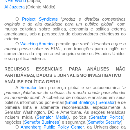
NHK World
(Japão)
Al Jazeera
(Oriente Médio)
O
Project Syndicate
“
produz e distribui comentários
originais e de alta qualidade para um público global
”, com
muitos editoriais sobre política, economia e política externa
americanas, sob a perspectiva de observadores criteriosos do
exterior.
O
Watching America
permite que você “d
escubra o que o
mundo pensa sobre os EUA
”, com traduções para o inglês de
comentários da imprensa estrangeira sobre os Estados Unidos
e sua política externa.
RECURSOS ESSENCIAIS PARA ANÁLISES NÃO
PARTIDÁRIAS, DADOS E JORNALISMO INVESTIGATIVO
ANÁLISE POLÍTICA GERAL
A
Semafor
tem presença global e se autodenomina “
a
primeira plataforma de notícias do mundo criada para atender
ao momento atual
”. A cobertura de notícias e análises em seus
boletins informativos por e-mail (
Email Briefings | Semafor
) é de
primeira linha e altamente recomendada, especialmente a
Semafor Washington, DC e Americana. As seções temáticas
incluem mídia (
Semafor Media
), política (
Semafor Politics
),
negócios (
Semafor Business
) e segurança (
Semafor Security
).
O
Annenberg Public Policy Center
, da Universidade da