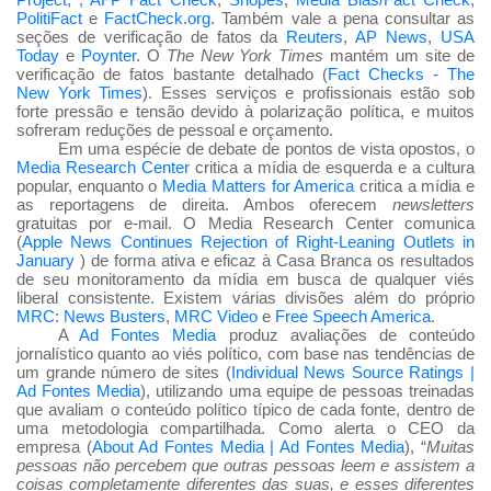
PolitiFact
e
FactCheck.org
. Também vale a pena consultar as
seções de verificação de fatos da
Reuters
,
AP News
,
USA
Today
e
Poynter
. O
The New York Times
mantém um site de
verificação de fatos bastante detalhado (
Fact Checks - The
New York Times
). Esses serviços e profissionais estão sob
forte pressão e tensão devido à polarização política, e muitos
sofreram reduções de pessoal e orçamento.
Em uma espécie de debate de pontos de vista opostos, o
Media Research Center
critica a mídia de esquerda e a cultura
popular, enquanto o
Media Matters for America
critica a mídia e
as reportagens de direita. Ambos oferecem
newsletters
gratuitas por e-mail. O Media Research Center comunica
(
Apple News Continues Rejection of Right-Leaning Outlets in
January
) de forma ativa e eficaz à Casa Branca os resultados
de seu monitoramento da mídia em busca de qualquer viés
liberal consistente. Existem várias divisões além do próprio
MRC
:
News Busters
,
MRC Video
e
Free Speech America
.
A
Ad Fontes Media
produz avaliações de conteúdo
jornalístico quanto ao viés político, com base nas tendências de
um grande número de sites (
Individual News Source Ratings |
Ad Fontes Media
), utilizando uma equipe de pessoas treinadas
que avaliam o conteúdo político típico de cada fonte, dentro de
uma metodologia compartilhada. Como alerta o CEO da
empresa (
About Ad Fontes Media | Ad Fontes Media
), “
Muitas
pessoas não percebem que outras pessoas leem e assistem a
coisas completamente diferentes das suas, e esses diferentes