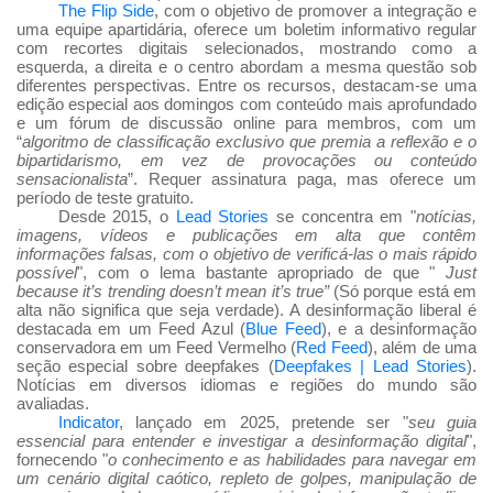
The Flip Side
, com o objetivo de promover a integração e
uma equipe apartidária, oferece um boletim informativo regular
com recortes digitais selecionados, mostrando como a
esquerda, a direita e o centro abordam a mesma questão sob
diferentes perspectivas. Entre os recursos, destacam-se uma
edição especial aos domingos com conteúdo mais aprofundado
e um fórum de discussão online para membros, com um
“
algoritmo de classificação exclusivo que premia a reflexão e o
bipartidarismo, em vez de provocações ou conteúdo
sensacionalista
”. Requer assinatura paga, mas oferece um
período de teste gratuito.
Desde 2015, o
Lead Stories
se concentra em "
notícias,
imagens, vídeos e publicações em alta que contêm
informações falsas, com o objetivo de verificá-las o mais rápido
possível
", com o lema bastante apropriado de que "
Just
because it’s trending doesn’t mean it’s true”
(Só porque está em
alta não significa que seja verdade). A desinformação liberal é
destacada em um Feed Azul (
Blue Feed
), e a desinformação
conservadora em um Feed Vermelho (
Red Feed
), além de uma
seção especial sobre deepfakes (
Deepfakes | Lead Stories
).
Notícias em diversos idiomas e regiões do mundo são
avaliadas.
Indicator
, lançado em 2025, pretende ser "
seu guia
essencial para entender e investigar a desinformação digital
",
fornecendo "
o conhecimento e as habilidades para navegar em
um cenário digital caótico, repleto de golpes, manipulação de