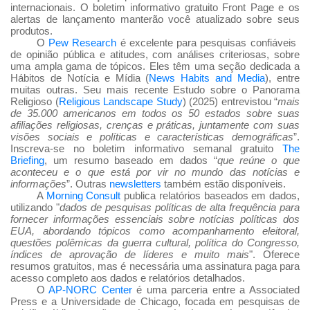
internacionais. O boletim informativo gratuito Front Page e os
alertas de lançamento manterão você atualizado sobre seus
produtos.
O
Pew Research
é excelente para pesquisas confiáveis
de opinião pública e atitudes, com análises criteriosas, sobre
uma ampla gama de tópicos. Eles têm uma seção dedicada a
Hábitos de Notícia e Mídia (
News Habits and Media
), entre
muitas outras. Seu mais recente Estudo sobre o Panorama
Religioso (
Religious Landscape Study
) (2025) entrevistou “
mais
de 35.000 americanos em todos os 50 estados sobre suas
afilia
ções religiosas, cren
ças e pr
áticas, juntamente com suas
vis
ões sociais e pol
íticas e caracter
ísticas demogr
áficas
”.
Inscreva-se no boletim informativo semanal gratuito
The
Briefing
, um resumo baseado em dados “
que reúne o que
aconteceu e o que está por vir no mundo das notícias e
informações
”. Outras
newsletters
também estão disponíveis.
A
Morning Consult
publica relatórios baseados em dados,
utilizando "
dados de pesquisas políticas de alta frequência para
fornecer informações essenciais sobre notícias políticas dos
EUA, abordando tópicos como acompanhamento eleitoral,
questões polêmicas da guerra cultural, política do Congresso,
índices de aprovação de líderes e muito mais
". Oferece
resumos gratuitos, mas é necessária uma assinatura paga para
acesso completo aos dados e relatórios detalhados.
O
AP-NORC Center
é uma parceria entre a Associated
Press e a Universidade de Chicago, focada em pesquisas de