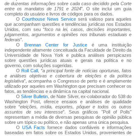
de duzentas informa
ções sobre cada caso decidido pela Corte
entre os mandatos de 1791 e 2024
”. O site inclui um guia
completo do usuário e livros de códigos para os dados.
O
Courthouse News Service
será valioso para aqueles
que acompanham questões e tendências jurídicas nos Estados
Unidos, com seu “
foco na lei, casos, decisões importantes,
julgamentos, argumentos e opiniões nos tribunais estaduais e
federais
”.
O
Brennan Center for Justice
é uma instituição
independente altamente conceituada da Faculdade de Direito da
Universidade de Nova York e publica análises perspicazes
sobre questões jurídicas atuais e gerais na política e no
governo, com soluções sugeridas.
O
Roll Call
, “
a principal fonte de notícias oportunas, fatos
e análises objetivas e cobertura de eleições e da política
legislativa
”, acompanha o Congresso de perto e é amplamente
utilizado por aqueles em Washington que precisam conhecer os
fatos, as tendências e a dinâmica na capital nacional.
O
Silver Bulletin
, de Nate Silver, ex-colaborador do 538 do
Washington Post, oferece ensaios e análises de qualidade
sobre “
eleições, mídia, esportes, pôquer e todos os outros
assuntos de seu interesse
”. Seus gráficos "Poll of Polls"
representam a média de diversas pesquisas de opinião pública
sobre um tópico ou político, e não apenas uma única pesquisa.
O
USA Facts
fornece dados confiáveis
e informações
baseadas em fatos sobre os Estados Unidos, provenientes de