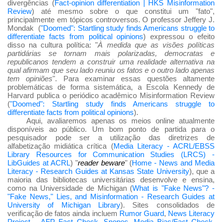
divergências (
Fact-opinion differentiation | HKS Misinformation
Review
) até mesmo sobre o que constitui um "fato",
principalmente em tópicos controversos. O professor Jeffery J.
Mondak (
"Doomed": Startling study finds Americans struggle to
differentiate facts from political opinions
) expressou o efeito
disso na cultura política: "
À medida que as visões políticas
partidárias se tornam mais polarizadas, democratas e
republicanos tendem a construir uma realidade alternativa na
qual afirmam que seu lado reuniu os fatos e o outro lado apenas
tem opiniões
". Para examinar essas questões altamente
problemáticas de forma sistemática, a Escola Kennedy de
Harvard publica o periódico acadêmico Misinformation Review
(
"Doomed": Startling study finds Americans struggle to
differentiate facts from political opinions
).
Aqui, avaliaremos apenas os meios online atualmente
disponíveis ao público. Um bom ponto de partida para o
pesquisador pode ser a utilização das diretrizes de
alfabetização midiática crítica (
Media Literacy - ACRL/EBSS
Library Resources for Communication Studies (LRCS) -
LibGuides at ACRL
) "
reader beware
" (
Home - News and Media
Literacy - Research Guides at Kansas State University
), que a
maioria das bibliotecas universitárias desenvolve e ensina,
como na Universidade de Michigan (
What is "Fake News"? -
"Fake News," Lies, and Misinformation - Research Guides at
University of Michigan Library
). Sites consolidados de
verificação de fatos ainda incluem
Rumor Guard
,
News Literacy
Project
, ,
AFP Fact Check
,
Snopes
,
Media Bias/Fact Check
,