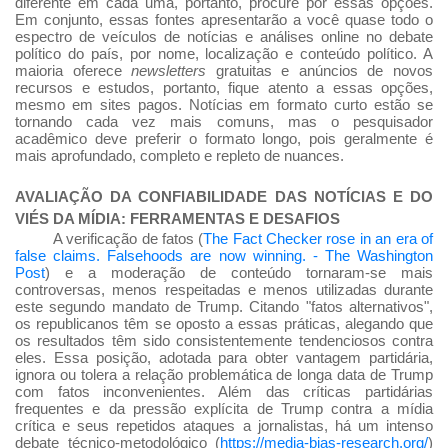
diferente em cada uma, portanto, procure por essas opções.
Em conjunto, essas fontes apresentarão a você quase todo o
espectro de veículos de notícias e análises online no debate
político do país, por nome, localização e conteúdo político. A
maioria oferece
newsletters
gratuitas e anúncios de novos
recursos e estudos, portanto, fique atento a essas opções,
mesmo em sites pagos. Notícias em formato curto estão se
tornando cada vez mais comuns, mas o pesquisador
acadêmico deve preferir o formato longo, pois geralmente é
mais aprofundado, completo e repleto de nuances.
AVALIAÇÃO DA CONFIABILIDADE DAS NOTÍCIAS E DO
VIÉS DA MÍDIA: FERRAMENTAS E DESAFIOS
A verificação de fatos (
The Fact Checker rose in an era of
false claims.
Falsehoods are now winning. - The Washington
Post
) e a moderação de conteúdo tornaram-se mais
controversas, menos respeitadas e menos utilizadas durante
este segundo mandato de Trump. Citando "fatos alternativos",
os republicanos têm se oposto a essas práticas, alegando que
os resultados têm sido consistentemente tendenciosos contra
eles. Essa posição, adotada para obter vantagem partidária,
ignora ou tolera a relação problemática de longa data de Trump
com fatos inconvenientes. Além das críticas partidárias
frequentes e da pressão explícita de Trump contra a mídia
crítica e seus repetidos ataques a jornalistas, há um intenso
debate técnico-metodológico (
https://media-bias-research.org/
)