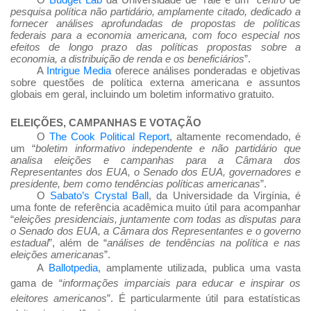
pesquisa política não partidário, amplamente citado, dedicado a
fornecer análises aprofundadas de propostas de políticas
federais para a economia americana, com foco especial nos
efeitos de longo prazo das políticas propostas sobre a
economia, a distribuição de renda e os beneficiários
”.
A
Intrigue Media
oferece análises ponderadas e objetivas
sobre questões de política externa americana e assuntos
globais em geral, incluindo um boletim informativo gratuito.
ELEIÇÕES, CAMPANHAS E VOTAÇÃO
O
The Cook Political Report
, altamente recomendado, é
um “
boletim informativo independente e não partidário que
analisa eleições e campanhas para a Câmara dos
Representantes dos EUA, o Senado dos EUA, governadores e
presidente, bem como tendências políticas americanas
”.
O
Sabato’s Crystal Ball
, da Universidade da Virgínia, é
uma fonte de referência acadêmica muito útil para acompanhar
“
eleições presidenciais, juntamente com todas as disputas para
o Senado dos EUA, a Câmara dos Representantes e o governo
estadual
”, além de “
análises de tendências na política e nas
eleições americanas
”.
A
Ballotpedia
, amplamente utilizada, publica uma vasta
gama de “
informações imparciais para educar e inspirar os
eleitores americanos
”. É particularmente útil para estatísticas