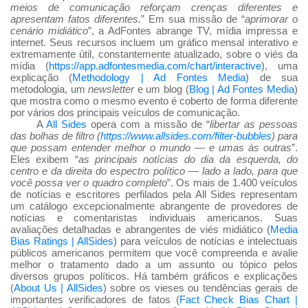
meios de comunicação reforçam crenças diferentes e
apresentam fatos diferentes.
” Em sua missão de “
aprimorar o
cenário midiático
”, a AdFontes abrange TV, mídia impressa e
internet. Seus recursos incluem um gráfico mensal interativo e
extremamente útil, constantemente atualizado, sobre o viés da
mídia (
https://app.adfontesmedia.com/chart/interactive
), uma
explicação (
Methodology | Ad Fontes Media
) de sua
metodologia, um
newsletter
e um blog (
Blog | Ad Fontes Media
)
que mostra como o mesmo evento é coberto de forma diferente
por vários dos principais veículos de comunicação.
A
All Sides
opera com a missão de “
libertar as pessoas
das bolhas de filtro (
https://www.allsides.com/filter-bubbles
) para
que possam entender melhor o mundo — e umas às outras
”.
Eles exibem “
as principais notícias do dia da esquerda, do
centro e da direita do espectro político — lado a lado, para que
você possa ver o quadro completo
”. Os mais de 1.400 veículos
de notícias e escritores perfilados pela All Sides representam
um catálogo excepcionalmente abrangente de provedores de
notícias e comentaristas individuais americanos. Suas
avaliações detalhadas e abrangentes de viés midiático (
Media
Bias Ratings | AllSides
) para veículos de notícias e intelectuais
públicos americanos permitem que você compreenda e avalie
melhor o tratamento dado a um assunto ou tópico pelos
diversos grupos políticos. Há também gráficos e explicações
(
About Us | AllSides
) sobre os vieses ou tendências gerais de
importantes verificadores de fatos (
Fact Check Bias Chart |