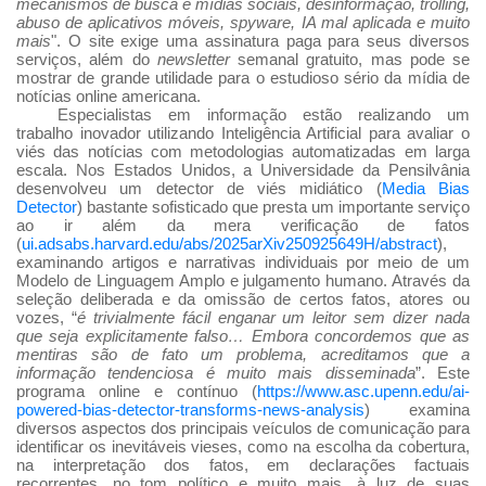
mecanismos de busca e mídias sociais, desinformação, trolling,
abuso de aplicativos móveis, spyware, IA mal aplicada e muito
mais
". O site exige uma assinatura paga para seus diversos
serviços, além do
newsletter
semanal gratuito, mas pode se
mostrar de grande utilidade para o estudioso sério da mídia de
notícias online americana.
Especialistas em informação estão realizando um
trabalho inovador utilizando Inteligência Artificial para avaliar o
viés das notícias com metodologias automatizadas em larga
escala. Nos Estados Unidos, a Universidade da Pensilvânia
desenvolveu um detector de viés midiático (
Media Bias
Detector
) bastante sofisticado que presta um importante serviço
ao ir além da mera verificação de fatos
(
ui.adsabs.harvard.edu/abs/2025arXiv250925649H/abstract
),
examinando artigos e narrativas individuais por meio de um
Modelo de Linguagem Amplo e julgamento humano. Através da
seleção deliberada e da omissão de certos fatos, atores ou
vozes, “
é trivialmente fácil enganar um leitor sem dizer nada
que seja explicitamente falso… Embora concordemos que as
mentiras são de fato um problema, acreditamos que a
informação tendenciosa é muito mais disseminada
”. Este
programa online e contínuo (
https://www.asc.upenn.edu/ai-
powered-bias-detector-transforms-news-analysis
) examina
diversos aspectos dos principais veículos de comunicação para
identificar os inevitáveis
vieses, como na escolha da cobertura,
na interpretação dos fatos, em declarações factuais
recorrentes, no tom político e muito mais, à luz de suas