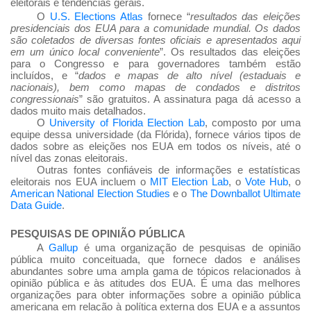
eleitorais e tendências gerais.
O
U.S. Elections Atlas
fornece “
resultados das eleições
presidenciais dos EUA para a comunidade mundial. Os dados
são coletados de diversas fontes oficiais e apresentados aqui
em um único local conveniente
”. Os resultados das eleições
para o Congresso e para governadores também estão
incluídos, e “
dados e mapas de alto nível (estaduais e
nacionais), bem como mapas de condados e distritos
congressionais
” são gratuitos. A assinatura paga dá acesso a
dados muito mais detalhados.
O
University of Florida Election Lab
, composto por uma
equipe dessa universidade (da Flórida), fornece vários tipos de
dados sobre as eleições nos EUA em todos os níveis, até o
nível das zonas eleitorais.
Outras fontes confiáveis
de informações e estatísticas
eleitorais nos EUA incluem o
MIT Election Lab
, o
Vote Hub
, o
American National Election Studies
e o
The Downballot Ultimate
Data Guide
.
PESQUISAS DE OPINIÃO PÚBLICA
A
Gallup
é uma organização de pesquisas de opinião
pública muito conceituada, que fornece dados e análises
abundantes sobre uma ampla gama de tópicos relacionados à
opinião pública e às atitudes dos EUA. É uma das melhores
organizações para obter informações sobre a opinião pública
americana em relação à política externa dos EUA e a assuntos