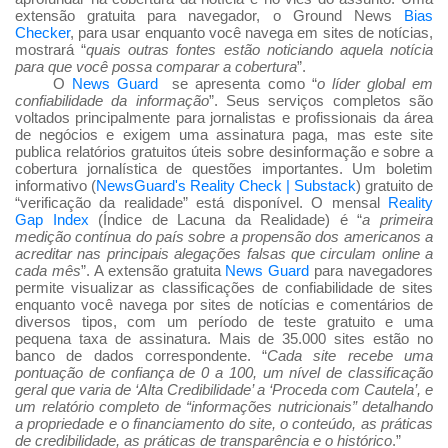
extensão gratuita para navegador, o Ground News
Bias
Checker
, para usar enquanto você navega em sites de notícias,
mostrará “
quais outras fontes estão noticiando aquela notícia
para que você possa comparar a cobertura
”.
O
News Guard
se apresenta como “
o líder global em
confiabilidade da informação
”. Seus serviços completos são
voltados principalmente para jornalistas e profissionais da área
de negócios e exigem uma assinatura paga, mas este site
publica relatórios gratuitos úteis sobre desinformação e sobre a
cobertura jornalística de questões importantes. Um boletim
informativo (
NewsGuard's Reality Check | Substack
) gratuito de
“verificação da realidade” está disponível. O mensal
Reality
Gap Index
(Índice de Lacuna da Realidade) é “
a primeira
medição contínua do país sobre a propensão dos americanos a
acreditar nas principais alegações falsas que circulam online a
cada mês
”. A extensão gratuita
News Guard
para navegadores
permite visualizar as classificações de confiabilidade de sites
enquanto você navega por sites de notícias e comentários de
diversos tipos, com um período de teste gratuito e uma
pequena taxa de assinatura. Mais de 35.000 sites estão no
banco de dados correspondente. “
Cada site recebe uma
pontuação de confiança de 0 a 100, um nível de classificação
geral que varia de ‘Alta Credibilidade’ a ‘Proceda com Cautela’, e
um relatório completo de “informações nutricionais” detalhando
a propriedade e o financiamento do site, o conteúdo, as práticas
de credibilidade, as práticas de transparência e o histórico
.”