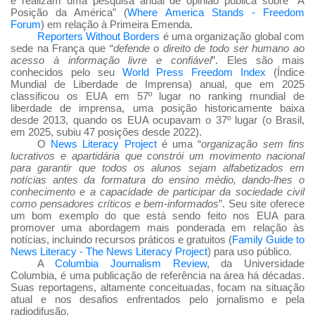
e realizam uma pesquisa anual de opinião pública sobre “A
Posição da América” (
Where America Stands - Freedom
Forum
) em relação à Primeira Emenda.
Reporters Without Borders
é uma organização global com
sede na França que “
defende o direito de todo ser humano ao
acesso à informação livre e confiável
”. Eles são mais
conhecidos pelo seu
World Press Freedom Index
(Índice
Mundial de Liberdade de Imprensa) anual, que em 2025
classificou os EUA em 57º lugar no ranking mundial de
liberdade de imprensa, uma posição historicamente baixa
desde 2013, quando os EUA ocupavam o 37º lugar (o Brasil,
em 2025, subiu 47 posições desde 2022).
O
News Literacy Project
é uma “
organização sem fins
lucrativos e apartidária que constrói um movimento nacional
para garantir que todos os alunos sejam alfabetizados em
notícias antes da formatura do ensino médio, dando-lhes o
conhecimento e a capacidade de participar da sociedade civil
como pensadores críticos e bem-informados
”. Seu site oferece
um bom exemplo do que está sendo feito nos EUA para
promover uma abordagem mais ponderada em relação às
notícias, incluindo recursos práticos e gratuitos (
Family Guide to
News Literacy - The News Literacy Project
) para uso público.
A
Columbia Journalism Review
, da Universidade
Columbia, é uma publicação de referência na área há décadas.
Suas reportagens, altamente conceituadas, focam na situação
atual e nos desafios enfrentados pelo jornalismo e pela
radiodifusão.