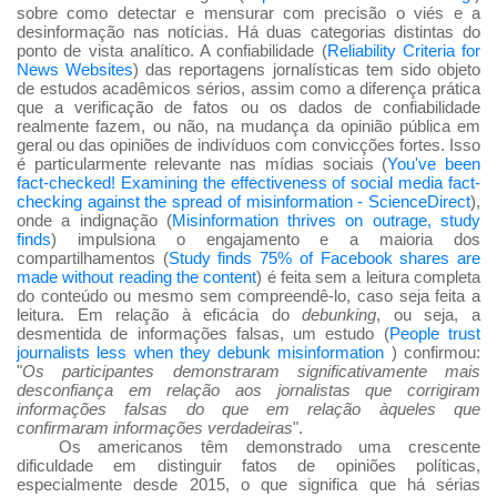
sobre como detectar e mensurar com precisão o viés e a
desinformação nas notícias. Há duas categorias distintas do
ponto de vista analítico. A confiabilidade (
Reliability Criteria for
News Websites
) das reportagens jornalísticas tem sido objeto
de estudos acadêmicos sérios, assim como a diferença prática
que a verificação de fatos ou os dados de confiabilidade
realmente fazem, ou não, na mudança da opinião pública em
geral ou das opiniões de indivíduos com convicções fortes. Isso
é particularmente relevante nas mídias sociais (
You've been
fact-checked! Examining the effectiveness of social media fact-
checking against the spread of misinformation - ScienceDirect
),
onde a indignação (
Misinformation thrives on outrage, study
finds
) impulsiona o engajamento e a maioria dos
compartilhamentos (
Study finds 75% of Facebook shares are
made without reading the content
) é feita sem a leitura completa
do conteúdo ou mesmo sem compreendê-lo, caso seja feita a
leitura. Em relação à eficácia do
debunking
, ou seja, a
desmentida de informações falsas, um estudo (
People trust
journalists less when they debunk misinformation
) confirmou:
"
Os participantes demonstraram significativamente mais
desconfiança em relação aos jornalistas que corrigiram
informações falsas do que em relação àqueles que
confirmaram informações verdadeiras
".
Os americanos têm demonstrado uma crescente
dificuldade em distinguir fatos de opiniões políticas,
especialmente desde 2015, o que significa que há sérias