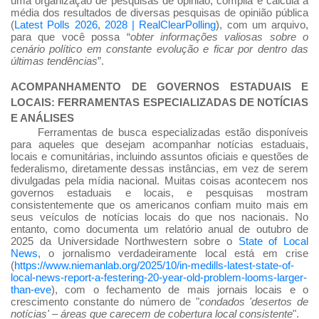
uma organização de pesquisas de opinião, compila e calcula a
média dos resultados de diversas pesquisas de opinião pública
(
Latest Polls 2026, 2028 | RealClearPolling
), com um arquivo,
para que você possa “
obter informações valiosas sobre o
cenário político em constante evolução e ficar por dentro das
últimas tendências
”.
ACOMPANHAMENTO DE GOVERNOS ESTADUAIS E
LOCAIS: FERRAMENTAS ESPECIALIZADAS DE NOTÍCIAS
E ANÁLISES
Ferramentas de busca especializadas estão disponíveis
para aqueles que desejam acompanhar notícias estaduais,
locais e comunitárias, incluindo assuntos oficiais e questões de
federalismo, diretamente dessas instâncias, em vez de serem
divulgadas pela mídia nacional. Muitas coisas acontecem nos
governos estaduais e locais, e pesquisas mostram
consistentemente que os americanos confiam muito mais em
seus veículos de notícias locais do que nos nacionais. No
entanto, como documenta um relatório anual de outubro de
2025 da Universidade Northwestern sobre o
State of Local
News
, o jornalismo verdadeiramente local está em crise
(
https://www.niemanlab.org/2025/10/in-medills-latest-state-of-
local-news-report-a-festering-20-year-old-problem-looms-larger-
than-eve
), com o fechamento de mais jornais locais e o
crescimento constante do número de "
condados 'desertos de
notícias' – áreas que carecem de cobertura local consistente
".