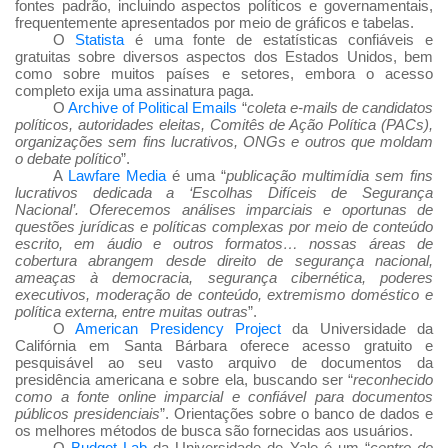
fontes padrão, incluindo aspectos políticos e governamentais,
frequentemente apresentados por meio de gráficos e tabelas.
O
Statista
é uma fonte de estatísticas confiáveis
e
gratuitas sobre diversos aspectos dos Estados Unidos, bem
como sobre muitos países e setores, embora o acesso
completo exija uma assinatura paga.
O
Archive of Political Emails
“
coleta e-mails de candidatos
políticos, autoridades eleitas, Comitês de Ação Política (PACs),
organizações sem fins lucrativos, ONGs e outros que moldam
o debate político
”.
A
Lawfare Media
é uma “
publicação multimídia sem fins
lucrativos dedicada a ‘Escolhas Difíceis de Segurança
Nacional’. Oferecemos análises imparciais e oportunas de
questões jurídicas e políticas complexas por meio de conteúdo
escrito, em áudio e outros formatos… nossas áreas de
cobertura abrangem desde direito de segurança nacional,
ameaças à democracia, segurança cibernética, poderes
executivos, moderação de conteúdo, extremismo doméstico e
política externa, entre muitas outras
”.
O
American Presidency Project
da Universidade da
Califórnia em Santa Bárbara oferece acesso gratuito e
pesquisável ao seu vasto arquivo de documentos da
presidência americana e sobre ela, buscando ser “
reconhecido
como a fonte online imparcial e confiável para documentos
públicos presidenciais
”. Orientações sobre o banco de dados e
os melhores métodos de busca são fornecidas aos usuários.
O
Budget Lab
da Universidade de Yale é um “
centro de