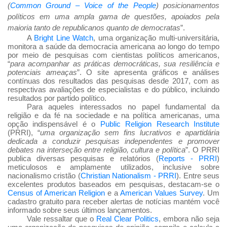
(
Common Ground – Voice of the People
) posicionamentos
políticos em uma ampla gama de questões, apoiados pela
maioria tanto de republicanos quanto de democratas
”.
A
Bright Line Watch
, uma organização multi-universitária,
monitora a saúde da democracia americana ao longo do tempo
por meio de pesquisas com cientistas políticos americanos,
“
para acompanhar as práticas democráticas, sua resiliência e
potenciais ameaças
”. O site apresenta gráficos e análises
contínuas dos resultados das pesquisas desde 2017, com as
respectivas avaliações de especialistas e do público, incluindo
resultados por partido político.
Para aqueles interessados
no papel fundamental da
religião e da fé na sociedade e na política americanas, uma
opção indispensável é o
Public Religion Research Institute
(PRRI), “
uma organiza
ção sem fins lucrativos e apartid
ária
dedicada a conduzir pesquisas independentes e promover
debates na interse
ção entre religi
ão, cultura e pol
ítica
”. O PRRI
publica diversas pesquisas e relatórios (
Reports - PRRI
)
meticulosos e amplamente utilizados, inclusive sobre
nacionalismo cristão (
Christian Nationalism - PRRI
). Entre seus
excelentes produtos baseados em pesquisas, destacam-se o
Census of American Religion
e a
American Values Survey
. Um
cadastro gratuito para receber alertas de notícias mantém você
informado sobre seus últimos lançamentos.
Vale ressaltar que o
Real Clear Politics
, embora não seja