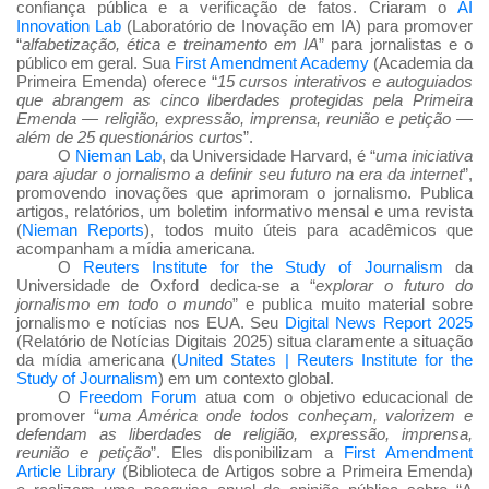
confiança pública e a verificação de fatos. Criaram o
AI
Innovation Lab
(Laboratório de Inovação em IA) para promover
“
alfabetização, ética e treinamento em IA
” para jornalistas e o
público em geral. Sua
First Amendment Academy
(Academia da
Primeira Emenda) oferece “
15 cursos interativos e autoguiados
que abrangem as cinco liberdades protegidas pela Primeira
Emenda — religião, expressão, imprensa, reunião e petição —
além de 25 questionários curtos
”.
O
Nieman Lab
, da Universidade Harvard, é “
uma iniciativa
para ajudar o jornalismo a definir seu futuro na era da internet
”,
promovendo inovações que aprimoram o jornalismo. Publica
artigos, relatórios, um boletim informativo mensal e uma revista
(
Nieman Reports
), todos muito úteis para acadêmicos que
acompanham a mídia americana.
O
Reuters Institute for the Study of Journalism
da
Universidade de Oxford dedica-se a “
explorar o futuro do
jornalismo em todo o mundo
” e publica muito material sobre
jornalismo e notícias nos EUA. Seu
Digital News Report 2025
(Relatório de Notícias Digitais 2025) situa claramente a situação
da mídia americana (
United States | Reuters Institute for the
Study of Journalism
) em um contexto global.
O
Freedom Forum
atua com o objetivo educacional de
promover “
uma América onde todos conheçam, valorizem e
defendam as liberdades de religião, expressão, imprensa,
reunião e petição
”. Eles disponibilizam a
First Amendment
Article Library
(Biblioteca de Artigos sobre a Primeira Emenda)