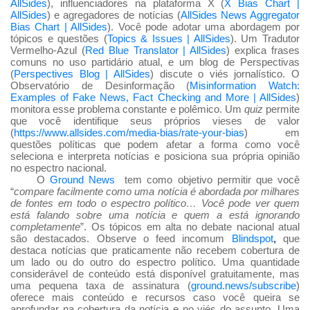
AllSides
), influenciadores na plataforma X (
X Bias Chart |
AllSides
) e agregadores de notícias (
AllSides News Aggregator
Bias Chart | AllSides
). Você pode adotar uma abordagem por
tópicos e questões (
Topics & Issues | AllSides
). Um Tradutor
Vermelho-Azul (
Red Blue Translator | AllSides
) explica frases
comuns no uso partidário atual, e um blog de Perspectivas
(
Perspectives Blog | AllSides
) discute o viés jornalístico. O
Observatório de Desinformação (
Misinformation Watch:
Examples of Fake News, Fact Checking and More | AllSides
)
monitora esse problema constante e polêmico. Um
quiz
permite
que você identifique seus próprios vieses de valor
(
https://www.allsides.com/media-bias/rate-your-bias
) em
questões políticas que podem afetar a forma como você
seleciona e interpreta notícias e posiciona sua própria opinião
no espectro nacional.
O
Ground News
tem como objetivo permitir que você
“
compare facilmente como uma notícia é abordada por milhares
de fontes em todo o espectro político… Você pode ver quem
está falando sobre uma notícia e quem a está ignorando
completamente
”. Os tópicos em alta no debate nacional atual
são destacados. Observe o feed incomum
Blindspot
,
que
destaca notícias que praticamente não recebem cobertura de
um lado ou do outro do espectro político. Uma quantidade
considerável de conteúdo está disponível gratuitamente, mas
uma pequena taxa de assinatura (
ground.news/subscribe
)
oferece mais conteúdo e recursos caso você queira se
aprofundar na cobertura da notícia e no viés do assunto. Uma