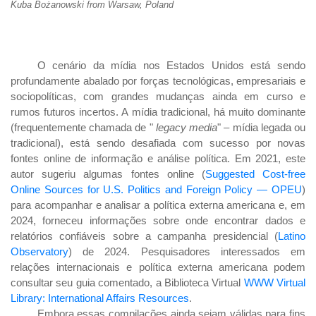
Kuba Bożanowski from Warsaw, Poland
O cenário da mídia nos Estados Unidos está sendo
profundamente abalado por forças tecnológicas, empresariais e
sociopolíticas, com grandes mudanças ainda em curso e
rumos futuros incertos. A mídia tradicional, há muito dominante
(frequentemente chamada de "
legacy media
" – mídia legada ou
tradicional), está sendo desafiada com sucesso por novas
fontes online de informação e análise política. Em 2021, este
autor sugeriu algumas fontes online (
Suggested Cost-free
Online Sources for U.S. Politics and Foreign Policy — OPEU
)
para acompanhar e analisar a política externa americana e, em
2024, forneceu informações sobre onde encontrar dados e
relatórios confiáveis
sobre a campanha presidencial (
Latino
Observatory
) de 2024. Pesquisadores interessados
em
rela
çõ
es internacionais e pol
í
tica externa americana podem
consultar seu guia comentado, a Biblioteca Virtual
WWW Virtual
Library: International Affairs Resources
.
Embora essas compilações ainda sejam válidas para fins