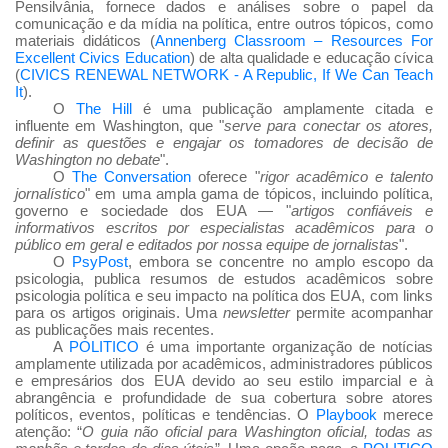
Pensilvânia, fornece dados e análises sobre o papel da
comunicação e da mídia na política, entre outros tópicos, como
materiais didáticos (
Annenberg Classroom – Resources For
Excellent Civics Education
) de alta qualidade e educação cívica
(
CIVICS RENEWAL NETWORK - A Republic, If We Can Teach
It
).
O
The Hill
é uma publicação amplamente citada e
influente em Washington, que "
serve para conectar os atores,
definir as questões e engajar os tomadores de decisão de
Washington no debate
".
O
The Conversation
oferece "
rigor acadêmico e talento
jornalístico
" em uma ampla gama de tópicos, incluindo política,
governo e sociedade dos EUA — "
artigos confiáveis
e
informativos escritos por especialistas acad
êmicos para o
p
úblico em geral e editados por nossa equipe de jornalistas
".
O
PsyPost
, embora se concentre no amplo escopo da
psicologia, publica resumos de estudos acadêmicos sobre
psicologia política e seu impacto na política dos EUA, com links
para os artigos originais. Uma
newsletter
permite acompanhar
as publicações mais recentes.
A
POLITICO
é uma importante organização de notícias
amplamente utilizada por acadêmicos, administradores públicos
e empresários dos EUA devido ao seu estilo imparcial e à
abrangência e profundidade de sua cobertura sobre atores
políticos, eventos, políticas e tendências. O
Playbook
merece
atenção: “
O guia não oficial para Washington oficial, todas as