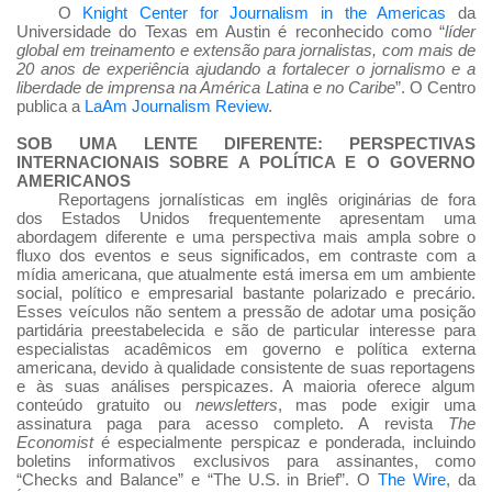
O
Knight Center for Journalism in the Americas
da
Universidade do Texas em Austin é reconhecido como “
líder
global em treinamento e extensão para jornalistas, com mais de
20 anos de experiência ajudando a fortalecer o jornalismo e a
liberdade de imprensa na América Latina e no Caribe
”. O Centro
publica a
LaAm Journalism Review
.
SOB UMA LENTE DIFERENTE: PERSPECTIVAS
INTERNACIONAIS SOBRE A POLÍTICA E O GOVERNO
AMERICANOS
Reportagens jornalísticas em inglês originárias de fora
dos Estados Unidos frequentemente apresentam uma
abordagem diferente e uma perspectiva mais ampla sobre o
fluxo dos eventos e seus significados, em contraste com a
mídia americana, que atualmente está imersa em um ambiente
social, político e empresarial bastante polarizado e precário.
Esses veículos não sentem a pressão de adotar uma posição
partidária preestabelecida e são de particular interesse para
especialistas acadêmicos em governo e política externa
americana, devido à qualidade consistente de suas reportagens
e às suas análises perspicazes. A maioria oferece algum
conteúdo gratuito ou
newsletters
, mas pode exigir uma
assinatura paga para acesso completo. A revista
The
Economist
é especialmente perspicaz e ponderada, incluindo
boletins informativos exclusivos para assinantes, como
“Checks and Balance” e “The U.S. in Brief”. O
The Wire
, da