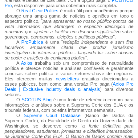
manhãs e tardes de dias úteis
”. Uma opção paga, o
POLITICO
Pro
, está disponível para uma cobertura mais completa.
O
Real Clear Politics
é muito útil para acadêmicos porque
abrange uma ampla gama de notícias e opiniões em todo o
espectro político, "
para apresentar ao nosso público pontos de
vista informados que abrangem o espectro ideológico de
maneiras que ajudam a facilitar um discurso significativo sobre
governança, campanhas, eleições e políticas públicas
".
A
ProPublica
é uma "
redação independente e sem fins
lucrativos amplamente citada que produz jornalismo
investigativo de interesse público... lançando luz sobre abusos
de poder e traições da confiança pública
".
A
Axios
trabalha sob um compromisso de neutralidade
política e oferece notícias e análises confiáveis
e geralmente
concisas sobre política e vários setores-chave de negócios.
Eles oferecem muitas
newsletters
gratuitas direcionadas a
esses públicos, bem como uma versão Pro paga (
Axios Pro
Deals | Exclusive industry deals & analysis
) para diversos
setores.
O
SCOTUS Blog
é uma fonte de referência comum para
informações e análises sobre a Suprema Corte dos EUA e os
tribunais federais, com boletins informativos semanais.
O
Supreme Court Database
(Banco de Dados da
Suprema Corte), da Faculdade de Direito da Universidade de
Washington, se descreve como “
a fonte definitiva para
pesquisadores, estudantes, jornalistas e cidadãos interessados
na Suprema Corte dos EUA. O Banco de Dados cont
ém mais