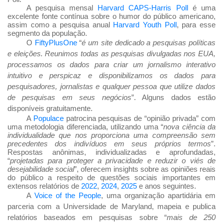
A pesquisa mensal
Harvard CAPS-Harris Poll
é uma
excelente fonte contínua sobre o humor do público americano,
assim como a pesquisa anual
Harvard Youth Poll
, para esse
segmento da população.
O
FiftyPlusOne
“
é um site dedicado a pesquisas políticas
e eleições. Reunimos todas as pesquisas divulgadas nos EUA,
processamos os dados para criar um jornalismo interativo
intuitivo e perspicaz e disponibilizamos os dados para
pesquisadores, jornalistas e qualquer pessoa que utilize dados
de pesquisas em seus negócios
”. Alguns dados estão
disponíveis gratuitamente.
A
Populace
patrocina pesquisas de “opinião privada” com
uma metodologia diferenciada, utilizando uma “
nova ciência da
individualidade que nos proporciona uma compreensão sem
precedentes dos indivíduos em seus próprios termos
”.
Respostas anônimas, individualizadas e aprofundadas,
“
projetadas para proteger a privacidade e reduzir o viés de
desejabilidade social
”, oferecem insights sobre as opiniões reais
do público a respeito de questões sociais importantes em
extensos relatórios de
2022
,
2024
,
2025
e anos seguintes.
A
Voice of the People
, uma organização apartidária em
parceria com a Universidade de Maryland, mapeia e publica
relatórios baseados em pesquisas sobre “
mais de 250