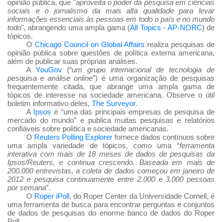
opinião pública, que "
aproveita o poder da pesquisa em ciências
sociais e o jornalismo da mais alta qualidade para levar
informações essenciais às pessoas em todo o país e no mundo
todo
", abrangendo uma ampla gama (
All Topics - AP-NORC
) de
tópicos.
O
Chicago Council on Global Affairs
realiza pesquisas de
opinião pública sobre questões de política externa americana,
além de publicar suas próprias análises.
A
YouGov
(“
um grupo internacional de tecnologia de
pesquisa e análise online
”) é uma organização de pesquisas
frequentemente citada, que abrange uma ampla gama de
tópicos de interesse na sociedade americana. Observe o útil
boletim informativo deles,
The Surveyor
.
A
Ipsos
é “uma das principais empresas de pesquisa de
mercado do mundo” e publica muitas pesquisas e relatórios
confiáveis
sobre política e sociedade americanas.
O
Reuters Polling Explorer
fornece dados contínuos sobre
uma ampla variedade de tópicos, como uma “
ferramenta
interativa com mais de 18 meses de dados de pesquisas da
Ipsos/Reuters, e continua crescendo. Baseada em mais de
200.000 entrevistas, a coleta de dados começou em janeiro de
2012 e pesquisa continuamente entre 2.000 e 3.000 pessoas
por semana
”.
O
Roper iPoll
, do Roper Center da Universidade Cornell, é
uma ferramenta de busca para encontrar perguntas e conjuntos
de dados de pesquisas do enorme banco de dados do Roper
Poll.