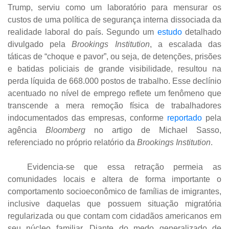
Trump, serviu como um laboratório para mensurar os
custos de uma política de segurança interna dissociada da
realidade laboral do país. Segundo um
estudo
detalhado
divulgado pela
Brookings Institution
, a escalada das
táticas de “choque e pavor”, ou seja, de detenções, prisões
e batidas policiais de grande visibilidade, resultou na
perda líquida de 668.000 postos de trabalho. Esse declínio
acentuado no nível de emprego reflete um fenômeno que
transcende a mera remoção física de trabalhadores
indocumentados das empresas, conforme
reportado
pela
agência
Bloomberg
no artigo de Michael Sasso,
referenciado no próprio relatório da
Brookings Institution
.
Evidencia-se que essa retração permeia as
comunidades locais e altera de forma importante o
comportamento socioeconômico de famílias de imigrantes,
inclusive daquelas que possuem situação migratória
regularizada ou que contam com cidadãos americanos em
seu núcleo familiar. Diante do medo generalizado de