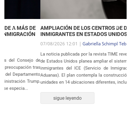
Anterior
Próxim
AMPLIACIÓN DE LOS CENTROS DE DETENCIÓN DE
INMIGRANTES EN ESTADOS UNIDOS
07/08/2026 12:01 |
Gabriella Schimpl Tebar Anunciação
La noticia publicada por la revista TIME revela que el gobierno
de Estados Unidos planea ampliar el sistema de detención de
inmigrantes del ICE (Servicio de Inmigración y Control de
Aduanas). El plan contempla la construcción o ampliación de
unidades en 14 ubicaciones diferentes, incluye...
sigue leyendo
POLÍTICA Y ECONOMÍA