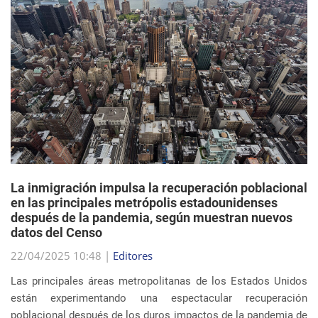
La inmigración impulsa la recuperación poblacional
en las principales metrópolis estadounidenses
después de la pandemia, según muestran nuevos
datos del Censo
22/04/2025 10:48 |
Editores
Las principales áreas metropolitanas de los Estados Unidos
están experimentando una espectacular recuperación
poblacional después de los duros impactos de la pandemia de
COVID-19, y el principal impulsor de est...
sigue leyendo
EVENTOS