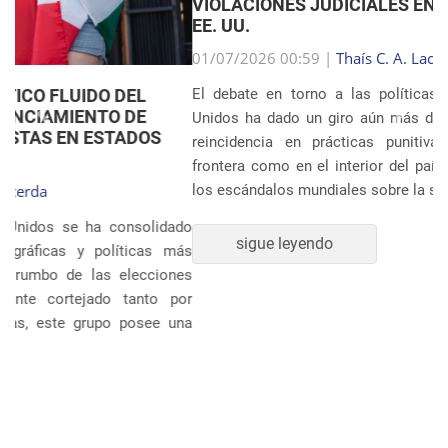
VIOLACIONES JUDICIALES EN LA INMIGRACIÓN DE
EE. UU.
Anterior
Próxim
01/07/2026 00:59 |
Thaís C. A. Lacerda
El debate en torno a las políticas migratorias de Estados
Unidos ha dado un giro aún más dramático tras revelarse la
reincidencia en prácticas punitivas severas, tanto en la
frontera como en el interior del país. Ocho años después de
los escándalos mundiales sobre la separación sistem�...
sigue leyendo
POLÍTICA Y ECONOMÍA