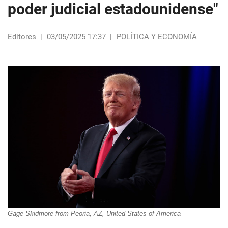
poder judicial estadounidense"
Editores
|
03/05/2025 17:37
|
POLÍTICA Y ECONOMÍA
Gage Skidmore from Peoria, AZ, United States of America