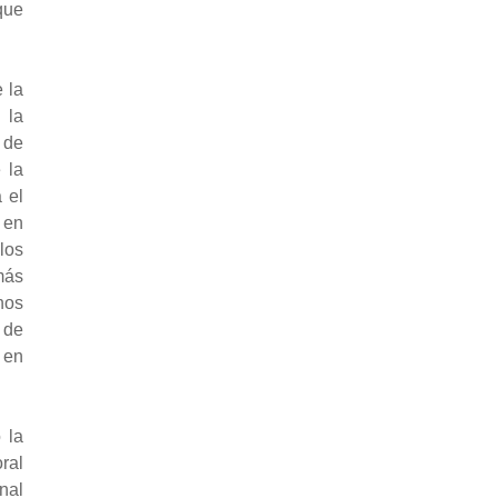
que
 la
 la
 de
 la
 el
 en
 los
más
nos
 de
 en
 la
ral
nal