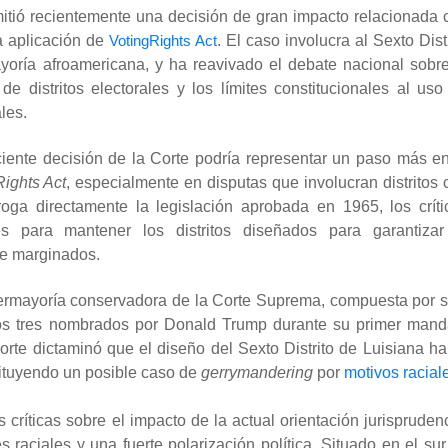
tió recientemente una decisión de gran impacto relacionada 
la aplicación de
VotingRights Act
. El caso involucra al Sexto Dist
oría afroamericana, y ha reavivado el debate nacional sobre
de distritos electorales y los límites constitucionales al uso
les.
ciente decisión de la Corte podría representar un paso más en
Rights Act
, especialmente en disputas que involucran distritos 
oga directamente la legislación aprobada en 1965, los críti
s para mantener los distritos diseñados para garantizar
te marginados.
permayoría conservadora de la Corte Suprema, compuesta por s
idos tres nombrados por Donald Trump durante su primer mand
Corte dictaminó que el diseño del Sexto Distrito de Luisiana ha
stituyendo un posible caso de
gerrymandering
por
motivos racial
 críticas sobre el impacto de la actual orientación jurisprudenc
aciales y una fuerte polarización política. Situado en el sur