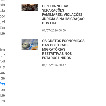
ato
O RETORNO DAS
SEPARAÇÕES
sde
FAMILIARES: VIOLAÇÕES
por
JUDICIAIS NA IMIGRAÇÃO
, el
DOS EUA
tán
01/07/2026 00:59
que
OS CUSTOS ECONÔMICOS
DAS POLÍTICAS
MIGRATÓRIAS
ico
RESTRITIVAS NOS
5.ª
ESTADOS UNIDOS
 Su
01/07/2026 00:47
. y
ur.
 de
ing
 en
que
ara