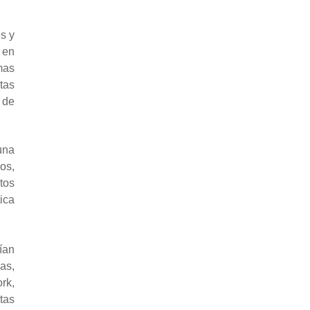
s y
 en
mas
tas
 de
una
os,
tos
ica
ían
as,
rk,
tas