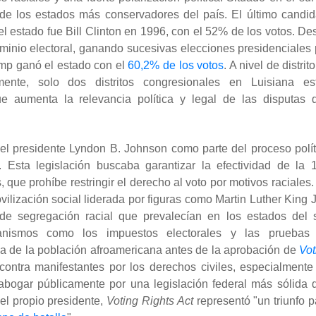
de los estados más conservadores del país. El último candid
l estado fue Bill Clinton en 1996, con el 52% de los votos. De
minio electoral, ganando sucesivas elecciones presidenciales 
mp ganó el estado con el
60,2% de los votos
. A nivel de distrito
mente, solo dos distritos congresionales en Luisiana es
e aumenta la relevancia política y legal de las disputas 
l presidente Lyndon B. Johnson como parte del proceso polít
. Esta legislación buscaba garantizar la efectividad de la 1
que prohíbe restringir el derecho al voto por motivos raciales.
ilización social liderada por figuras como Martin Luther King Jr
 de segregación racial que prevalecían en los estados del s
ecanismos como los impuestos electorales y las pruebas
ítica de la población afroamericana antes de la aprobación de
Vot
 contra manifestantes por los derechos civiles, especialmente
bogar públicamente por una legislación federal más sólida 
el propio presidente,
Voting Rights Act
representó "un triunfo p