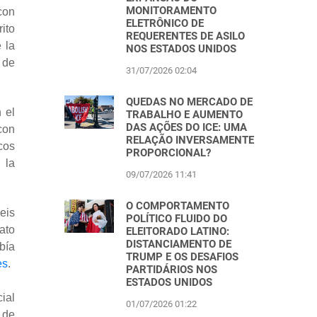
MONITORAMENTO
con
ELETRÔNICO DE
rito
REQUERENTES DE ASILO
 la
NOS ESTADOS UNIDOS
 de
31/07/2026 02:04
QUEDAS NO MERCADO DE
 el
TRABALHO E AUMENTO
DAS AÇÕES DO ICE: UMA
con
RELAÇÃO INVERSAMENTE
cos
PROPORCIONAL?
 la
09/07/2026 11:41
O COMPORTAMENTO
eis
POLÍTICO FLUIDO DO
ato
ELEITORADO LATINO:
DISTANCIAMENTO DE
bía
TRUMP E OS DESAFIOS
es
.
PARTIDÁRIOS NOS
ESTADOS UNIDOS
ial
01/07/2026 01:22
 de