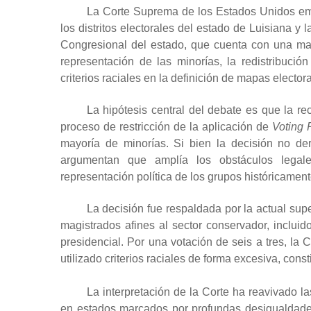
La Corte Suprema de los Estados Unidos emi
los distritos electorales del estado de Luisiana y 
Congresional del estado, que cuenta con una may
representación de las minorías, la redistribución 
criterios raciales en la definición de mapas electora
La hipótesis central del debate es que la re
proceso de restricción de la aplicación de
Voting 
mayoría de minorías. Si bien la decisión no der
argumentan que amplía los obstáculos legale
representación política de los grupos históricamen
La decisión fue respaldada por la actual su
magistrados afines al sector conservador, inclu
presidencial. Por una votación de seis a tres, la 
utilizado criterios raciales de forma excesiva, con
La interpretación de la Corte ha reavivado las
en estados marcados por profundas desigualdades r