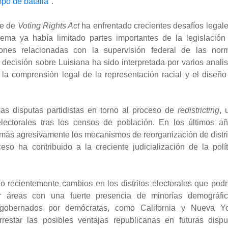
po de batalla
"
.
ce de
Voting Rights Act
ha enfrentado crecientes desafíos legale
rema ya había limitado partes importantes de la legislación
iones relacionadas con la supervisión federal de las nor
e decisión sobre Luisiana ha sido interpretada por varios analis
la comprensión legal de la representación racial y el diseño
as disputas partidistas en torno al proceso de
redistricting
, 
 electorales tras los censos de población. En los últimos añ
 más agresivamente los mecanismos de reorganización de distri
eso ha contribuido a la creciente judicialización de la polít
o recientemente cambios en los distritos electorales que podr
ar áreas con una fuerte presencia de minorías demográfic
 gobernados por demócratas, como California y Nueva Yo
estar las posibles ventajas republicanas en futuras dispu