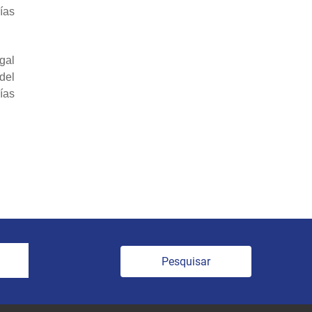
ías
gal
del
rías
Pesquisar