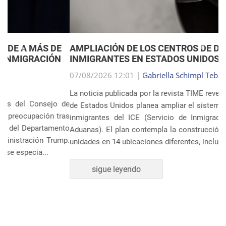
Anterior
Próxim
AMPLIACIÓN DE LOS CENTROS DE DETENCIÓN DE
INMIGRANTES EN ESTADOS UNIDOS
07/08/2026 12:01 |
Gabriella Schimpl Tebar Anunciação
La noticia publicada por la revista TIME revela que el gobierno
de Estados Unidos planea ampliar el sistema de detención de
inmigrantes del ICE (Servicio de Inmigración y Control de
Aduanas). El plan contempla la construcción o ampliación de
unidades en 14 ubicaciones diferentes, incluye...
sigue leyendo
POLÍTICA Y ECONOMÍA